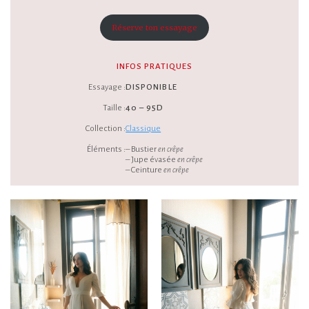
Réserve ton essayage
INFOS PRATIQUES
Essayage :
DISPONIBLE
Taille :
40 – 95D
Collection :
Classique
Éléments :
– Bustier
en crêpe
– Jupe évasée
en crêpe
– Ceinture
en crêpe