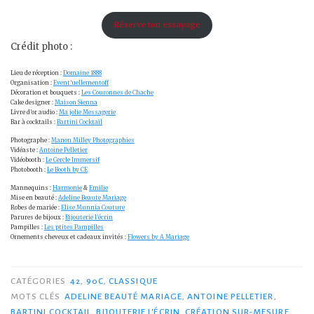
Réserve ton essayage
Crédit photo :
Lieu de réception :
Domaine 1888
Organisation :
Event’uellementoff
Décoration et bouquets :
Les Couronnes de Chache
Cake designer :
Maison Sienna
Livre d’or audio :
Ma jolie Messagerie
Bar à cocktails :
Bartini Cocktail
Photographe :
Manon Milley Photographies
Vidéaste :
Antoine Pelletier
Vidéobooth :
Le Cercle Immersif
Photobooth :
Le Booth by CE
Mannequins :
Harmonie
&
Emilie
Mise en beauté :
Adeline Beaute Mariage
Robes de mariée :
Elise Munnia Couture
Parures de bijoux :
Bijouterie l’écrin
Pampilles :
Les ptites Pampilles
Ornements cheveux et cadeaux invités :
Flowers by A Mariage
CATÉGORIES
42
,
90C
,
CLASSIQUE
MOTS CLÉS
ADELINE BEAUTÉ MARIAGE
,
ANTOINE PELLETIER
,
BARTINI COCKTAIL
,
BIJOUTERIE L'ÉCRIN
,
CRÉATION SUR-MESURE
,