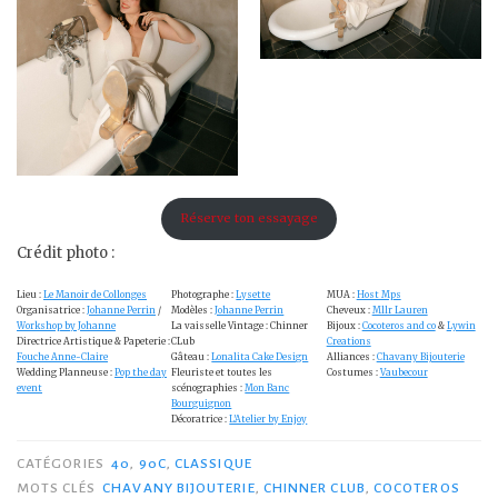
Réserve ton essayage
Crédit photo :
Lieu :
Le Manoir de Collonges
Photographe :
Lysette
MUA :
Host Mps
Organisatrice :
Johanne Perrin
/
Modèles :
Johanne Perrin
Cheveux :
Mllr Lauren
Workshop by Johanne
La vaisselle Vintage : Chinner
Bijoux :
Cocoteros and co
&
Lywin
Directrice Artistique & Papeterie :
CLub
Creations
Fouche Anne-Claire
Gâteau :
Lonalita Cake Design
Alliances :
Chavany Bijouterie
Wedding Planneuse :
Pop the day
Fleuriste et toutes les
Costumes :
Vaubecour
event
scénographies :
Mon Banc
Bourguignon
Décoratrice :
L’Atelier by Enjoy
CATÉGORIES
40
,
90C
,
CLASSIQUE
MOTS CLÉS
CHAVANY BIJOUTERIE
,
CHINNER CLUB
,
COCOTEROS