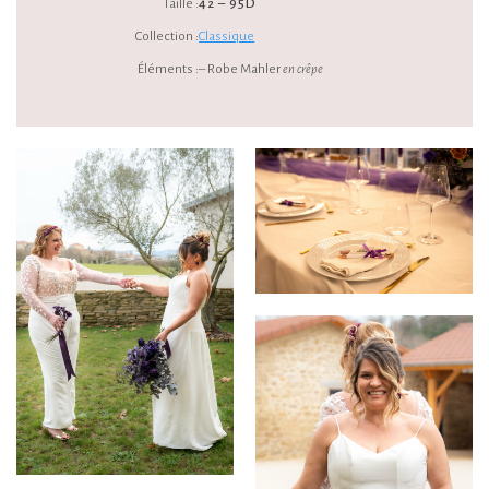
Taille :
42 – 95D
Collection :
Classique
Éléments :
– Robe Mahler
en crêpe