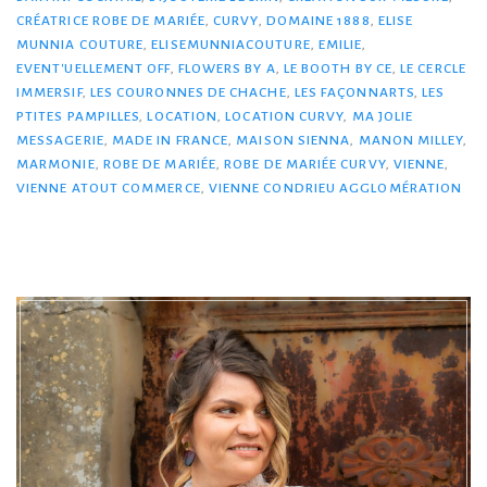
CRÉATRICE ROBE DE MARIÉE
,
CURVY
,
DOMAINE 1888
,
ELISE
MUNNIA COUTURE
,
ELISEMUNNIACOUTURE
,
EMILIE
,
EVENT'UELLEMENT OFF
,
FLOWERS BY A
,
LE BOOTH BY CE
,
LE CERCLE
IMMERSIF
,
LES COURONNES DE CHACHE
,
LES FAÇONNARTS
,
LES
PTITES PAMPILLES
,
LOCATION
,
LOCATION CURVY
,
MA JOLIE
MESSAGERIE
,
MADE IN FRANCE
,
MAISON SIENNA
,
MANON MILLEY
,
MARMONIE
,
ROBE DE MARIÉE
,
ROBE DE MARIÉE CURVY
,
VIENNE
,
VIENNE ATOUT COMMERCE
,
VIENNE CONDRIEU AGGLOMÉRATION