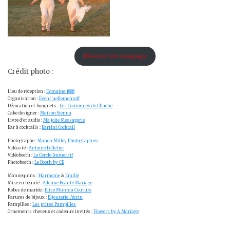
Réserve ton essayage
Crédit photo :
Lieu de réception :
Domaine 1888
Organisation :
Event’uellementoff
Décoration et bouquets :
Les Couronnes de Chache
Cake designer :
Maison Sienna
Livre d’or audio :
Ma jolie Messagerie
Bar à cocktails :
Bartini Cocktail
Photographe :
Manon Milley Photographies
Vidéaste :
Antoine Pelletier
Vidéobooth :
Le Cercle Immersif
Photobooth :
Le Booth by CE
Mannequins :
Harmonie
&
Emilie
Mise en beauté :
Adeline Beaute Mariage
Robes de mariée :
Elise Munnia Couture
Parures de bijoux :
Bijouterie l’écrin
Pampilles :
Les ptites Pampilles
Ornements cheveux et cadeaux invités :
Flowers by A Mariage