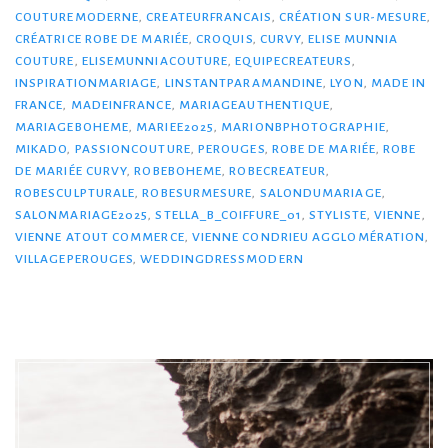
COUTUREMODERNE
,
CREATEURFRANCAIS
,
CRÉATION SUR-MESURE
,
CRÉATRICE ROBE DE MARIÉE
,
CROQUIS
,
CURVY
,
ELISE MUNNIA
COUTURE
,
ELISEMUNNIACOUTURE
,
EQUIPECREATEURS
,
INSPIRATIONMARIAGE
,
LINSTANTPARAMANDINE
,
LYON
,
MADE IN
FRANCE
,
MADEINFRANCE
,
MARIAGEAUTHENTIQUE
,
MARIAGEBOHEME
,
MARIEE2025
,
MARIONBPHOTOGRAPHIE
,
MIKADO
,
PASSIONCOUTURE
,
PEROUGES
,
ROBE DE MARIÉE
,
ROBE
DE MARIÉE CURVY
,
ROBEBOHEME
,
ROBECREATEUR
,
ROBESCULPTURALE
,
ROBESURMESURE
,
SALONDUMARIAGE
,
SALONMARIAGE2025
,
STELLA_B_COIFFURE_01
,
STYLISTE
,
VIENNE
,
VIENNE ATOUT COMMERCE
,
VIENNE CONDRIEU AGGLOMÉRATION
,
VILLAGEPEROUGES
,
WEDDINGDRESSMODERN