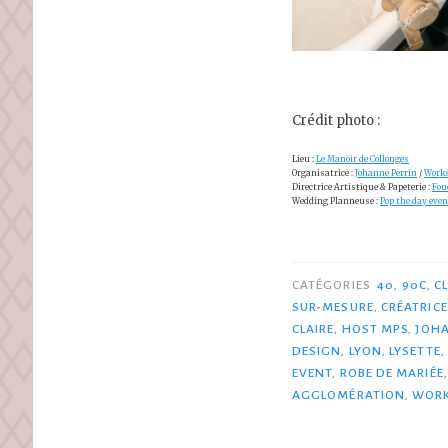
Crédit photo :
Lieu :
Le Manoir de Collonges
Organisatrice :
Johanne Perrin
/
Works
Directrice Artistique & Papeterie :
Fou
Wedding Planneuse :
Pop the day even
CATÉGORIES
40
,
90C
,
C
SUR-MESURE
,
CRÉATRICE
CLAIRE
,
HOST MPS
,
JOHA
DESIGN
,
LYON
,
LYSETTE
,
EVENT
,
ROBE DE MARIÉE
AGGLOMÉRATION
,
WORK