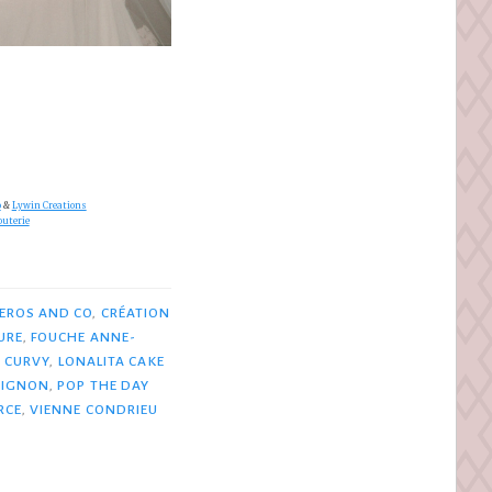
o
&
Lywin Creations
outerie
EROS AND CO
,
CRÉATION
URE
,
FOUCHE ANNE-
 CURVY
,
LONALITA CAKE
UIGNON
,
POP THE DAY
RCE
,
VIENNE CONDRIEU