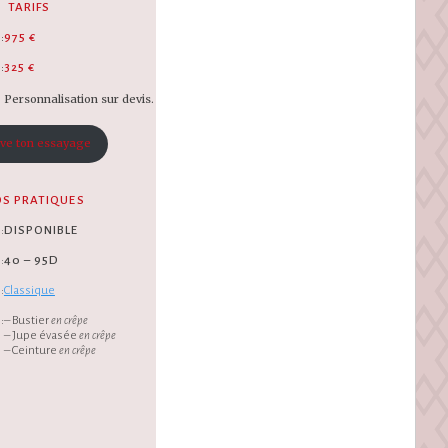
TARIFS
:
975 €
:
325 €
Personnalisation sur devis.
ve ton essayage
OS PRATIQUES
:
DISPONIBLE
:
40 – 95D
:
Classique
:
– Bustier
en crêpe
– Jupe évasée
en crêpe
– Ceinture
en crêpe