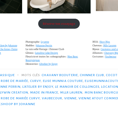
Réserve ton essayage
Photographe :
Lysette
MUA :
Host Mps
hop by Johanne
Modèles :
Johanne Perrin
Cheveux :
Mllr Lauren
che Anne-Claire
La vaisselle Vintage : Chinner CLub
Bijoux :
Cocoteros and c
t
Gâteau :
Lonalita Cake Design
Alliances :
Chavany Bij
Fleuriste et toutes les scénographies :
Mon Banc
Costumes :
Vaubecour
Bourguignon
Décoratrice :
L’Atelier by Enjoy
•
LASSIQUE
MOTS CLÉS
CHAVANY BIJOUTERIE
,
CHINNER CLUB
,
COCOT
 ROBE DE MARIÉE
,
CURVY
,
ELISE MUNNIA COUTURE
,
ELISEMUNNIACOUT
NNE PERRIN
,
L'ATELIER BY ENJOY
,
LE MANOIR DE COLLONGES
,
LOCATION
LYWIN CREATION
,
MADE IN FRANCE
,
MLLR LAUREN
,
MON BANC BOURG
,
ROBE DE MARIÉE CURVY
,
VAUBECOUR
,
VIENNE
,
VIENNE ATOUT COMME
SHOOP BY JOHANNE