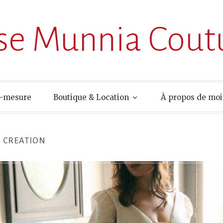
ise Munnia Cout
r-mesure
Boutique & Location
À propos de moi
 CREATION