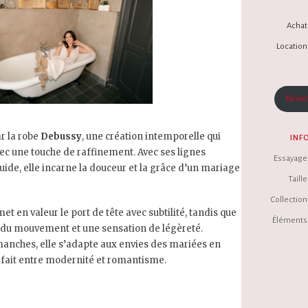
Achat 
Location 
Réser
r la robe
Debussy
, une création intemporelle qui
INF
vec une touche de raffinement. Avec ses lignes
Essayage 
uide, elle incarne la douceur et la grâce d’un mariage
Taille 
Collection 
t en valeur le port de tête avec subtilité, tandis que
Éléments 
e du mouvement et une sensation de légèreté.
manches, elle s’adapte aux envies des mariées en
rfait entre modernité et romantisme.