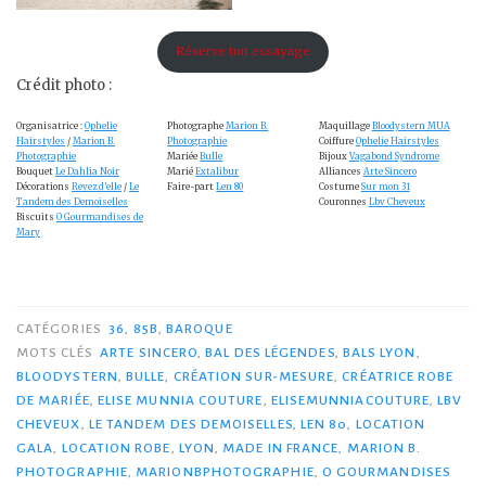
Réserve ton essayage
Crédit photo :
Organisatrice :
Ophelie
Photographe
Marion B.
Maquillage
Bloodystern MUA
Hairstyles
/
Marion B.
Photographie
Coiffure
Ophelie Hairstyles
Photographie
Mariée
Bulle
Bijoux
Vagabond Syndrome
Bouquet
Le Dahlia Noir
Marié
Extalibur
Alliances
Arte Sincero
Décorations
Revez d’elle
/
Le
Faire-part
Len 80
Costume
Sur mon 31
Tandem des Demoiselles
Couronnes
Lbv Cheveux
Biscuits
O Gourmandises de
Mary
CATÉGORIES
36
,
85B
,
BAROQUE
MOTS CLÉS
ARTE SINCERO
,
BAL DES LÉGENDES
,
BALS LYON
,
BLOODYSTERN
,
BULLE
,
CRÉATION SUR-MESURE
,
CRÉATRICE ROBE
DE MARIÉE
,
ELISE MUNNIA COUTURE
,
ELISEMUNNIACOUTURE
,
LBV
CHEVEUX
,
LE TANDEM DES DEMOISELLES
,
LEN 80
,
LOCATION
GALA
,
LOCATION ROBE
,
LYON
,
MADE IN FRANCE
,
MARION B.
PHOTOGRAPHIE
,
MARIONBPHOTOGRAPHIE
,
O GOURMANDISES