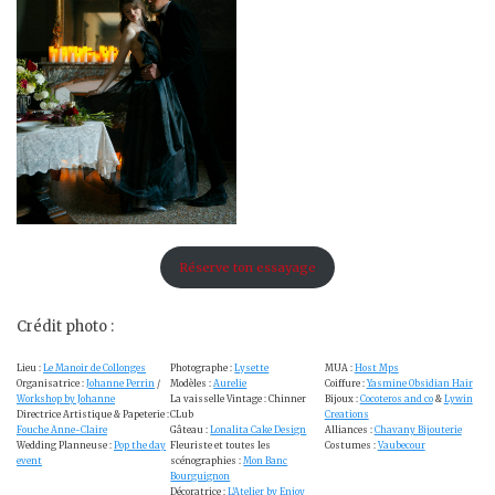
Réserve ton essayage
Crédit photo :
Lieu :
Le Manoir de Collonges
Photographe :
Lysette
MUA :
Host Mps
Organisatrice :
Johanne Perrin
/
Modèles :
Aurelie
Coiffure :
Yasmine Obsidian Hair
Workshop by Johanne
La vaisselle Vintage : Chinner
Bijoux :
Cocoteros and co
&
Lywin
Directrice Artistique & Papeterie :
CLub
Creations
Fouche Anne-Claire
Gâteau :
Lonalita Cake Design
Alliances :
Chavany Bijouterie
Wedding Planneuse :
Pop the day
Fleuriste et toutes les
Costumes :
Vaubecour
event
scénographies :
Mon Banc
Bourguignon
Décoratrice :
L’Atelier by Enjoy