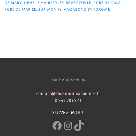
DE MARY
,
OPHÉLIE HAIRSTYLES
,
REVEZ D'ELLE
,
ROBE DE GALA
,
ROBE DE MARIÉE
,
SUR MON 31
,
VAGABOND SYNDROME
Sur Rendez-Vous
contact@elisemunniacouture.fr
06 43 78 67 41
SUIVEZ-MOI !
Facebook
Instagram
TikTok