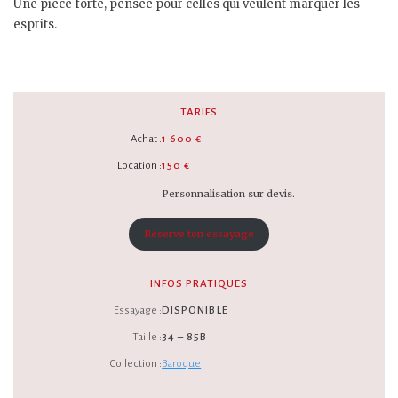
Une pièce forte, pensée pour celles qui veulent marquer les
esprits.
TARIFS
Achat :
1 600 €
Location :
150 €
Personnalisation sur devis.
Réserve ton essayage
INFOS PRATIQUES
Essayage :
DISPONIBLE
Taille :
34 – 85B
Collection :
Baroque