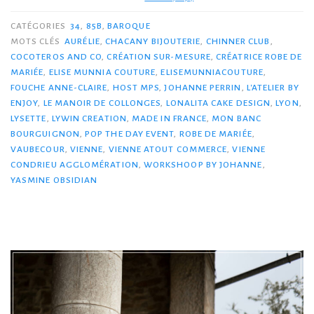
CATÉGORIES
34
,
85B
,
BAROQUE
MOTS CLÉS
AURÉLIE
,
CHACANY BIJOUTERIE
,
CHINNER CLUB
,
COCOTEROS AND CO
,
CRÉATION SUR-MESURE
,
CRÉATRICE ROBE DE
MARIÉE
,
ELISE MUNNIA COUTURE
,
ELISEMUNNIACOUTURE
,
FOUCHE ANNE-CLAIRE
,
HOST MPS
,
JOHANNE PERRIN
,
L'ATELIER BY
ENJOY
,
LE MANOIR DE COLLONGES
,
LONALITA CAKE DESIGN
,
LYON
,
LYSETTE
,
LYWIN CREATION
,
MADE IN FRANCE
,
MON BANC
BOURGUIGNON
,
POP THE DAY EVENT
,
ROBE DE MARIÉE
,
VAUBECOUR
,
VIENNE
,
VIENNE ATOUT COMMERCE
,
VIENNE
CONDRIEU AGGLOMÉRATION
,
WORKSHOOP BY JOHANNE
,
YASMINE OBSIDIAN