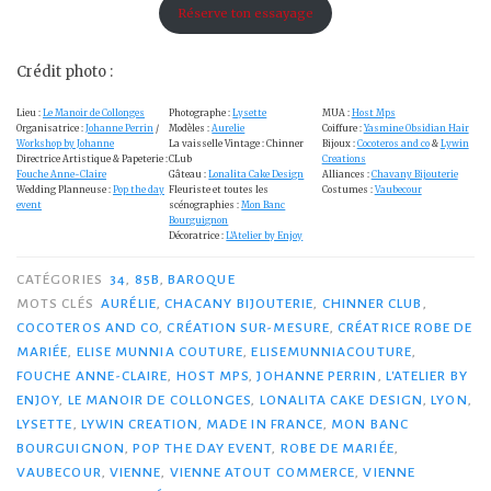
Réserve ton essayage
Crédit photo :
Lieu :
Le Manoir de Collonges
Photographe :
Lysette
MUA :
Host Mps
Organisatrice :
Johanne Perrin
/
Modèles :
Aurelie
Coiffure :
Yasmine Obsidian Hair
Workshop by Johanne
La vaisselle Vintage : Chinner
Bijoux :
Cocoteros and co
&
Lywin
Directrice Artistique & Papeterie :
CLub
Creations
Fouche Anne-Claire
Gâteau :
Lonalita Cake Design
Alliances :
Chavany Bijouterie
Wedding Planneuse :
Pop the day
Fleuriste et toutes les
Costumes :
Vaubecour
event
scénographies :
Mon Banc
Bourguignon
Décoratrice :
L’Atelier by Enjoy
CATÉGORIES
34
,
85B
,
BAROQUE
MOTS CLÉS
AURÉLIE
,
CHACANY BIJOUTERIE
,
CHINNER CLUB
,
COCOTEROS AND CO
,
CRÉATION SUR-MESURE
,
CRÉATRICE ROBE DE
MARIÉE
,
ELISE MUNNIA COUTURE
,
ELISEMUNNIACOUTURE
,
FOUCHE ANNE-CLAIRE
,
HOST MPS
,
JOHANNE PERRIN
,
L'ATELIER BY
ENJOY
,
LE MANOIR DE COLLONGES
,
LONALITA CAKE DESIGN
,
LYON
,
LYSETTE
,
LYWIN CREATION
,
MADE IN FRANCE
,
MON BANC
BOURGUIGNON
,
POP THE DAY EVENT
,
ROBE DE MARIÉE
,
VAUBECOUR
,
VIENNE
,
VIENNE ATOUT COMMERCE
,
VIENNE