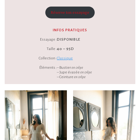
Réserve ton essayage
INFOS PRATIQUES
Essayage :
DISPONIBLE
Taille :
40 – 95D
Collection :
Classique
Éléments :
– Bustier
en crêpe
– Jupe évasée
en crêpe
– Ceinture
en crêpe