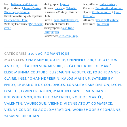
Lieu :
Le Manoir de Collonges
Photographe :
Lysette
Maquilleuse :
Kalos make up
Organisatrice :
Johanne Perrin
/
Modèles :
Ines N.
et
Valentin
Coiffeuse :
Yasmine Obsidian Hair
Workshop by Johanne
La vaisselle Vintage : Chinner
Bijoux :
Cocoteros and co
&
Lywin
Directrice Artistique & Papeterie :
CLub
Creations
Fouche Anne-Claire
Gâteau :
Lonalita Cake Design
Alliances :
Chavany Bijouterie
Wedding Planneuse :
Pop the day
Fleuriste et toutes les
Costumes :
Vaubecour
event
scénographies :
Mon Banc
Bourguignon
Décoratrice :
L’Atelier by Enjoy
CATÉGORIES
40
,
90C
,
ROMANTIQUE
MOTS CLÉS
CHAVANY BIJOUTERIE
,
CHINNER CLUB
,
COCOTEROS
AND CO
,
CRÉATION SUR-MESURE
,
CRÉATRICE ROBE DE MARIÉE
,
ELISE MUNNIA COUTURE
,
ELISEMUNNIACOUTURE
,
FOUCHE ANNE-
CLAIRE
,
INES
,
JOHANNE PERRIN
,
KALOS MAKE UP
,
L'ATELIER BY
ENJOY
,
LE MANOIR DE COLLONGES
,
LONALITA CAKE DESIGN
,
LYON
,
LYSETTE
,
LYWIN CREATION
,
MADE IN FRANCE
,
MON BANC
BOURGUIGNON
,
POP THE DAY EVENT
,
ROBE DE MARIÉE
,
VALENTIN
,
VAUBECOUR
,
VIENNE
,
VIENNE ATOUT COMMERCE
,
VIENNE CONDRIEU AGGLOMÉRATION
,
WORKSHOOP BY JOHANNE
,
YASMINE OBSIDIAN