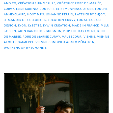
AND CO
,
CRÉATION SUR-MESURE
,
CRÉATRICE ROBE DE MARIÉE
,
CURVY
,
ELISE MUNNIA COUTURE
,
ELISEMUNNIACOUTURE
,
FOUCHE
ANNE-CLAIRE
,
HOST MPS
,
JOHANNE PERRIN
,
L'ATELIER BY ENJOY
,
LE MANOIR DE COLLONGES
,
LOCATION CURVY
,
LONALITA CAKE
DESIGN
,
LYON
,
LYSETTE
,
LYWIN CREATION
,
MADE IN FRANCE
,
MLLR
LAUREN
,
MON BANC BOURGUIGNON
,
POP THE DAY EVENT
,
ROBE
DE MARIÉE
,
ROBE DE MARIÉE CURVY
,
VAUBECOUR
,
VIENNE
,
VIENNE
ATOUT COMMERCE
,
VIENNE CONDRIEU AGGLOMÉRATION
,
WORKSHOOP BY JOHANNE