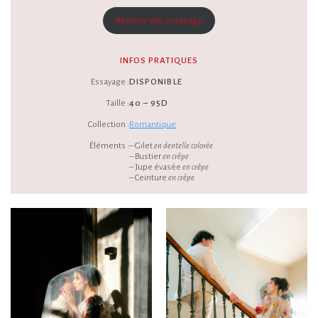
Réserve ton essayage
INFOS PRATIQUES
Essayage :
DISPONIBLE
Taille :
40 – 95D
Collection :
Romantique
Éléments :
– Gilet
en dentelle colorée
– Bustier
en crêpe
– Jupe évasée
en crêpe
– Ceinture
en crêpe