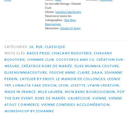
La vaisselle Vintage : Chinner
CLub
Gâteau :
Lonalita Cake Design
Fleuriste et toutes les
scénographies :
Mon Banc
Bourguignon
Décoratrice :
L’Atelier by Enjoy
CATÉGORIES
36
,
85B
,
CLASSIQUE
MOTS CLÉS
BADIS PROD
,
CHACANY BIJOUTERIE
,
CHAVANY
BIJOUTERIE
,
CHINNER CLUB
,
COCOTEROS AND CO
,
CRÉATION SUR-
MESURE
,
CRÉATRICE ROBE DE MARIÉE
,
ELISE MUNNIA COUTURE
,
ELISEMUNNIACOUTURE
,
FOUCHE ANNE-CLAIRE
,
JIAAA
,
JOHANNE
PERRIN
,
L'ATELIER BY ENJOY
,
LE MANOIR DE COLLONGES
,
LEONIE
TRP
,
LONALITA CAKE DESIGN
,
LYON
,
LYSETTE
,
LYWIN CREATION
,
MADE IN FRANCE
,
MLLR LAUREN
,
MON BANC BOURGUIGNON
,
POP
THE DAY EVENT
,
ROBE DE MARIÉE
,
VAUBECOUR
,
VIENNE
,
VIENNE
ATOUT COMMERCE
,
VIENNE CONDRIEU AGGLOMÉRATION
,
WORKSHOOP BY JOHANNE