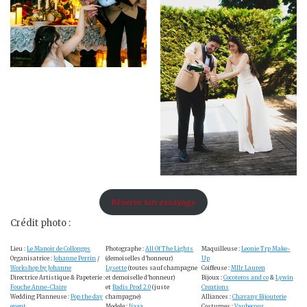
Réserve ton essayage
Crédit photo :
Lieu :
Le Manoir de Collonges
Photographe :
All Of The Lights
Maquilleuse :
Leonie Trp Make-
Organisatrice :
Johanne Perrin
/
(demoiselles d’honneur)
Up
Workshop by Johanne
Lysette
(toutes sauf champagne
Coiffeuse :
Mllr Lauren
Directrice Artistique & Papeterie :
et demoiselle d’honneur)
Bijoux :
Cocoteros and co
&
Lywin
Fouche Anne-Claire
et
Badis Prod 2.0
(juste
Creations
Wedding Planneuse :
Pop the day
champagne)
Alliances :
Chavany Bijouterie
event
Modele :
Jiaaa
Costumes :
Vaubecour