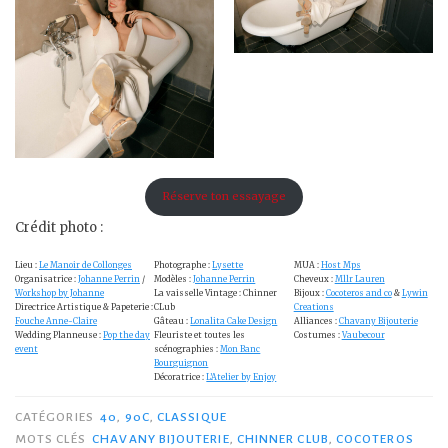
Réserve ton essayage
Crédit photo :
Lieu :
Le Manoir de Collonges
Photographe :
Lysette
MUA :
Host Mps
Organisatrice :
Johanne Perrin
/
Modèles :
Johanne Perrin
Cheveux :
Mllr Lauren
Workshop by Johanne
La vaisselle Vintage : Chinner
Bijoux :
Cocoteros and co
&
Lywin
Directrice Artistique & Papeterie :
CLub
Creations
Fouche Anne-Claire
Gâteau :
Lonalita Cake Design
Alliances :
Chavany Bijouterie
Wedding Planneuse :
Pop the day
Fleuriste et toutes les
Costumes :
Vaubecour
event
scénographies :
Mon Banc
Bourguignon
Décoratrice :
L’Atelier by Enjoy
CATÉGORIES
40
,
90C
,
CLASSIQUE
MOTS CLÉS
CHAVANY BIJOUTERIE
,
CHINNER CLUB
,
COCOTEROS