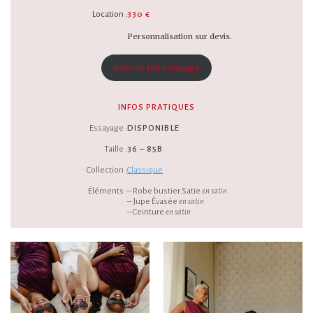
Location :
330 €
Personnalisation sur devis.
Réserve ton essayage
INFOS PRATIQUES
Essayage :
DISPONIBLE
Taille :
36 – 85B
Collection :
Classique
Éléments :
– Robe bustier Satie
en satin
– Jupe Évasée
en satin
– Ceinture
en satin