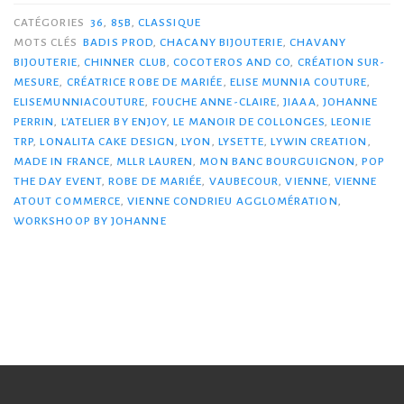
CATÉGORIES
36
,
85B
,
CLASSIQUE
MOTS CLÉS
BADIS PROD
,
CHACANY BIJOUTERIE
,
CHAVANY
BIJOUTERIE
,
CHINNER CLUB
,
COCOTEROS AND CO
,
CRÉATION SUR-
MESURE
,
CRÉATRICE ROBE DE MARIÉE
,
ELISE MUNNIA COUTURE
,
ELISEMUNNIACOUTURE
,
FOUCHE ANNE-CLAIRE
,
JIAAA
,
JOHANNE
PERRIN
,
L'ATELIER BY ENJOY
,
LE MANOIR DE COLLONGES
,
LEONIE
TRP
,
LONALITA CAKE DESIGN
,
LYON
,
LYSETTE
,
LYWIN CREATION
,
MADE IN FRANCE
,
MLLR LAUREN
,
MON BANC BOURGUIGNON
,
POP
THE DAY EVENT
,
ROBE DE MARIÉE
,
VAUBECOUR
,
VIENNE
,
VIENNE
ATOUT COMMERCE
,
VIENNE CONDRIEU AGGLOMÉRATION
,
WORKSHOOP BY JOHANNE