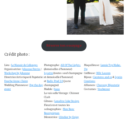
Réserve ton essayage
Crédit photo :
Lieu :
Le Manoir de Collonges
Photographe :
All Of The Lights
Maquilleuse :
Leonie Trp Make-
Organisatrice :
Johanne Perrin
/
(demoiselles d’honneur)
Up
Workshop by Johanne
Lysette
(toutes sauf champagne
Coiffeuse :
Mllr Lauren
Directrice Artistique & Papeterie :
et demoiselle d’honneur)
Bijoux :
Cocoteros and co
&
Lywin
Fouche Anne-Claire
et
Badis Prod 2.0
(juste
Creations
Wedding Planneuse :
Pop the day
champagne)
Alliances :
Chavany Bijouterie
event
Modele :
Jiaaa
Costumes :
Vaubecour
La vaisselle Vintage : Chinner
CLub
Gâteau :
Lonalita Cake Design
Fleuriste et toutes les
scénographies :
Mon Banc
Bourguignon
Décoratrice :
L’Atelier by Enjoy