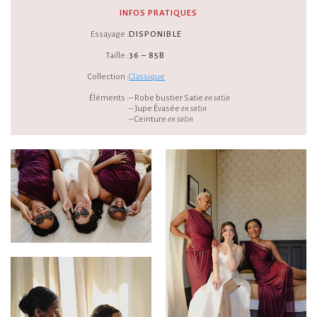
INFOS PRATIQUES
Essayage :
DISPONIBLE
Taille :
36 – 85B
Collection :
Classique
Éléments :
– Robe bustier Satie
en satin
– Jupe Évasée
en satin
– Ceinture
en satin