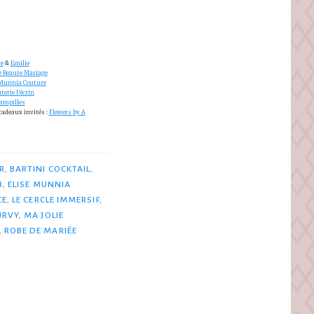
e
&
Emilie
e Beaute Mariage
 Munnia Couture
terie l’écrin
Pampilles
adeaux invités :
Flowers by A
R
,
BARTINI COCKTAIL
,
8
,
ELISE MUNNIA
CE
,
LE CERCLE IMMERSIF
,
URVY
,
MA JOLIE
,
ROBE DE MARIÉE