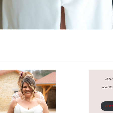
Achat 
Location 
Réser