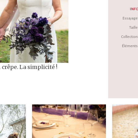
INF
Essayage 
Taille 
Collection 
Éléments 
crêpe. La simplicité !