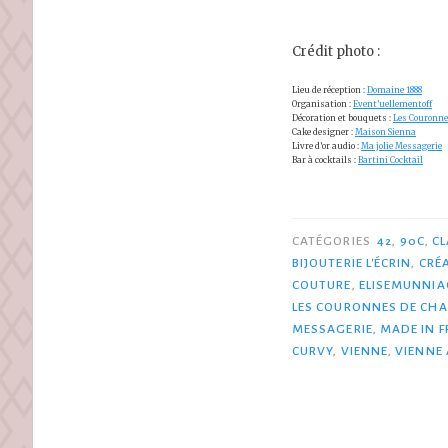
Crédit photo :
Lieu de réception :
Domaine 1888
Organisation :
Event’uellementoff
Décoration et bouquets :
Les Couronne
Cake designer :
Maison Sienna
Livre d’or audio :
Ma jolie Messagerie
Bar à cocktails :
Bartini Cocktail
CATÉGORIES
42
,
90C
,
CL
BIJOUTERIE L'ÉCRIN
,
CRÉ
COUTURE
,
ELISEMUNNI
LES COURONNES DE CH
MESSAGERIE
,
MADE IN 
CURVY
,
VIENNE
,
VIENNE