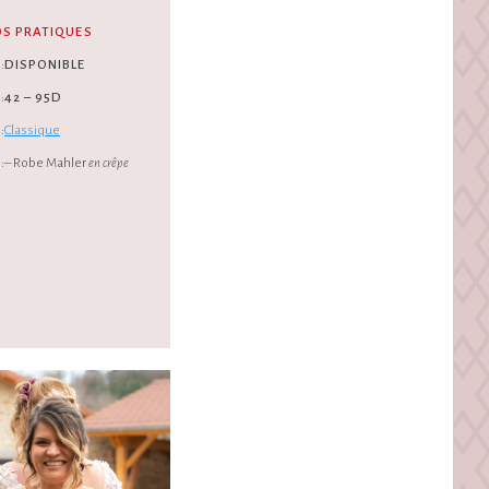
OS PRATIQUES
:
DISPONIBLE
:
42 – 95D
:
Classique
:
– Robe Mahler
en crêpe