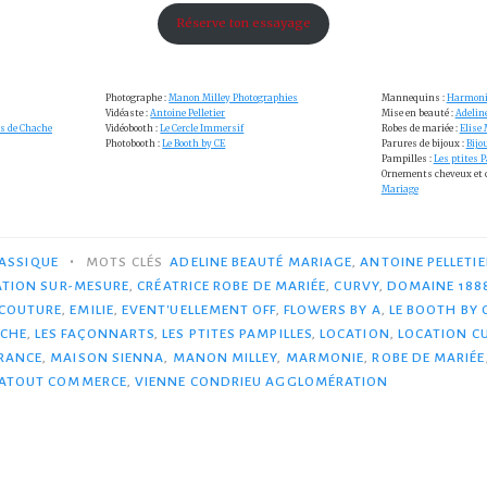
Réserve ton essayage
Photographe :
Manon Milley Photographies
Mannequins :
Harmoni
Vidéaste :
Antoine Pelletier
Mise en beauté :
Adelin
s de Chache
Vidéobooth :
Le Cercle Immersif
Robes de mariée :
Elise
Photobooth :
Le Booth by CE
Parures de bijoux :
Bijou
Pampilles :
Les ptites 
Ornements cheveux et c
Mariage
•
ASSIQUE
MOTS CLÉS
ADELINE BEAUTÉ MARIAGE
,
ANTOINE PELLETIE
ATION SUR-MESURE
,
CRÉATRICE ROBE DE MARIÉE
,
CURVY
,
DOMAINE 188
ACOUTURE
,
EMILIE
,
EVENT'UELLEMENT OFF
,
FLOWERS BY A
,
LE BOOTH BY 
ACHE
,
LES FAÇONNARTS
,
LES PTITES PAMPILLES
,
LOCATION
,
LOCATION C
FRANCE
,
MAISON SIENNA
,
MANON MILLEY
,
MARMONIE
,
ROBE DE MARIÉE
 ATOUT COMMERCE
,
VIENNE CONDRIEU AGGLOMÉRATION