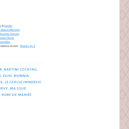
e
&
Emilie
e Beaute Mariage
 Munnia Couture
terie l’écrin
Pampilles
adeaux invités :
Flowers by A
R
,
BARTINI COCKTAIL
,
8
,
ELISE MUNNIA
CE
,
LE CERCLE IMMERSIF
,
URVY
,
MA JOLIE
,
ROBE DE MARIÉE