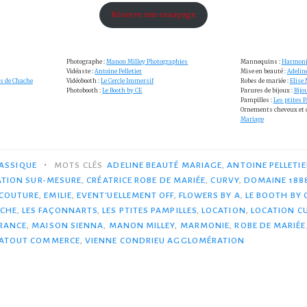
Réserve ton essayage
Photographe :
Manon Milley Photographies
Mannequins :
Harmoni
Vidéaste :
Antoine Pelletier
Mise en beauté :
Adelin
s de Chache
Vidéobooth :
Le Cercle Immersif
Robes de mariée :
Elise
Photobooth :
Le Booth by CE
Parures de bijoux :
Bijou
Pampilles :
Les ptites 
Ornements cheveux et c
Mariage
•
ASSIQUE
MOTS CLÉS
ADELINE BEAUTÉ MARIAGE
,
ANTOINE PELLETIE
ATION SUR-MESURE
,
CRÉATRICE ROBE DE MARIÉE
,
CURVY
,
DOMAINE 188
ACOUTURE
,
EMILIE
,
EVENT'UELLEMENT OFF
,
FLOWERS BY A
,
LE BOOTH BY 
ACHE
,
LES FAÇONNARTS
,
LES PTITES PAMPILLES
,
LOCATION
,
LOCATION C
FRANCE
,
MAISON SIENNA
,
MANON MILLEY
,
MARMONIE
,
ROBE DE MARIÉE
 ATOUT COMMERCE
,
VIENNE CONDRIEU AGGLOMÉRATION