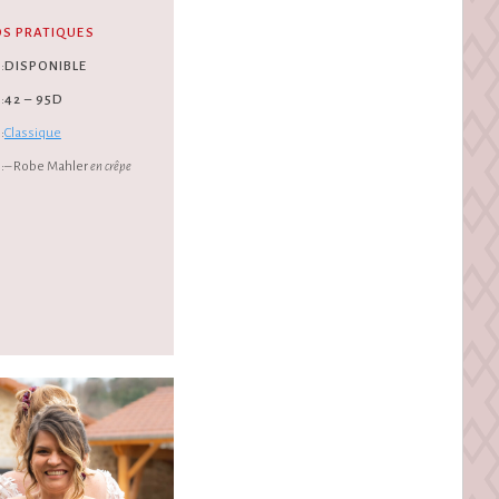
OS PRATIQUES
:
DISPONIBLE
:
42 – 95D
:
Classique
:
– Robe Mahler
en crêpe