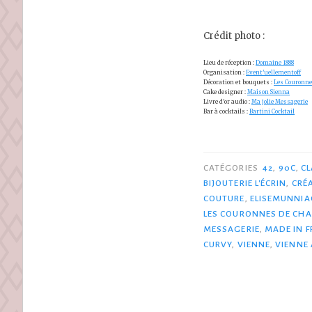
Crédit photo :
Lieu de réception :
Domaine 1888
Organisation :
Event’uellementoff
Décoration et bouquets :
Les Couronne
Cake designer :
Maison Sienna
Livre d’or audio :
Ma jolie Messagerie
Bar à cocktails :
Bartini Cocktail
CATÉGORIES
42
,
90C
,
CL
BIJOUTERIE L'ÉCRIN
,
CRÉ
COUTURE
,
ELISEMUNNI
LES COURONNES DE CH
MESSAGERIE
,
MADE IN 
CURVY
,
VIENNE
,
VIENNE