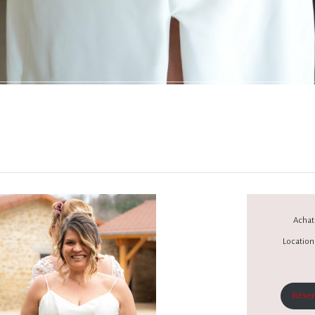
Achat 
Location 
Réser