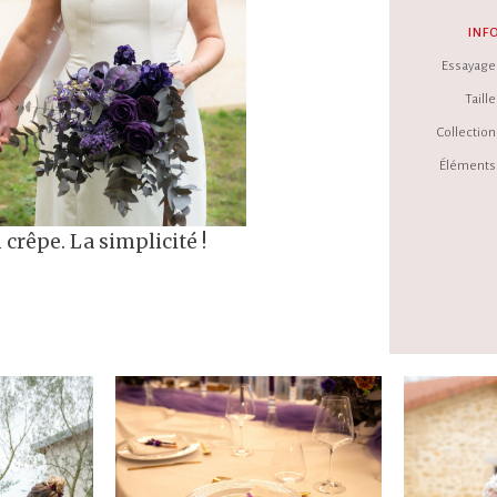
INF
Essayage 
Taille 
Collection 
Éléments 
crêpe. La simplicité !