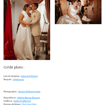
Crédit photo :
Lieu de réception :
Salon de Prérouge
Bouquet :
Lepotoroses
Photographes :
Marion B Photographie
Maquilleuse :
Adeline Beaute Mariage
Coiffeuse :
Stella B Coiffure 01
Parures de bijoux :
Christine Driot