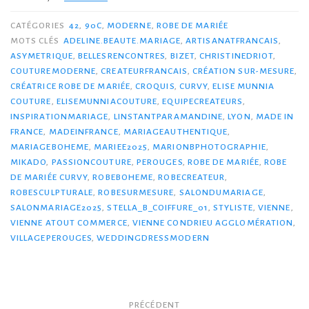
CATÉGORIES
42
,
90C
,
MODERNE
,
ROBE DE MARIÉE
MOTS CLÉS
ADELINE.BEAUTE.MARIAGE
,
ARTISANATFRANCAIS
,
ASYMETRIQUE
,
BELLESRENCONTRES
,
BIZET
,
CHRISTINEDRIOT
,
COUTUREMODERNE
,
CREATEURFRANCAIS
,
CRÉATION SUR-MESURE
,
CRÉATRICE ROBE DE MARIÉE
,
CROQUIS
,
CURVY
,
ELISE MUNNIA
COUTURE
,
ELISEMUNNIACOUTURE
,
EQUIPECREATEURS
,
INSPIRATIONMARIAGE
,
LINSTANTPARAMANDINE
,
LYON
,
MADE IN
FRANCE
,
MADEINFRANCE
,
MARIAGEAUTHENTIQUE
,
MARIAGEBOHEME
,
MARIEE2025
,
MARIONBPHOTOGRAPHIE
,
MIKADO
,
PASSIONCOUTURE
,
PEROUGES
,
ROBE DE MARIÉE
,
ROBE
DE MARIÉE CURVY
,
ROBEBOHEME
,
ROBECREATEUR
,
ROBESCULPTURALE
,
ROBESURMESURE
,
SALONDUMARIAGE
,
SALONMARIAGE2025
,
STELLA_B_COIFFURE_01
,
STYLISTE
,
VIENNE
,
VIENNE ATOUT COMMERCE
,
VIENNE CONDRIEU AGGLOMÉRATION
,
VILLAGEPEROUGES
,
WEDDINGDRESSMODERN
Navigation
PRÉCÉDENT