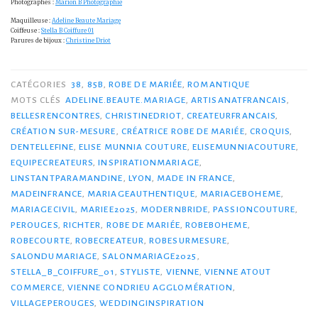
Photographes :
Marion B Photographie
Maquilleuse :
Adeline Beaute Mariage
Coiffeuse :
Stella B Coiffure 01
Parures de bijoux :
Christine Driot
CATÉGORIES
38
,
85B
,
ROBE DE MARIÉE
,
ROMANTIQUE
MOTS CLÉS
ADELINE.BEAUTE.MARIAGE
,
ARTISANATFRANCAIS
,
BELLESRENCONTRES
,
CHRISTINEDRIOT
,
CREATEURFRANCAIS
,
CRÉATION SUR-MESURE
,
CRÉATRICE ROBE DE MARIÉE
,
CROQUIS
,
DENTELLEFINE
,
ELISE MUNNIA COUTURE
,
ELISEMUNNIACOUTURE
,
EQUIPECREATEURS
,
INSPIRATIONMARIAGE
,
LINSTANTPARAMANDINE
,
LYON
,
MADE IN FRANCE
,
MADEINFRANCE
,
MARIAGEAUTHENTIQUE
,
MARIAGEBOHEME
,
MARIAGECIVIL
,
MARIEE2025
,
MODERNBRIDE
,
PASSIONCOUTURE
,
PEROUGES
,
RICHTER
,
ROBE DE MARIÉE
,
ROBEBOHEME
,
ROBECOURTE
,
ROBECREATEUR
,
ROBESURMESURE
,
SALONDUMARIAGE
,
SALONMARIAGE2025
,
STELLA_B_COIFFURE_01
,
STYLISTE
,
VIENNE
,
VIENNE ATOUT
COMMERCE
,
VIENNE CONDRIEU AGGLOMÉRATION
,
VILLAGEPEROUGES
,
WEDDINGINSPIRATION