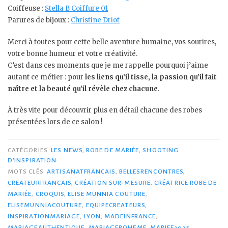
Coiffeuse :
Stella B Coiffure 01
Parures de bijoux :
Christine Driot
Merci à toutes pour cette belle aventure humaine, vos sourires,
votre bonne humeur et votre créativité.
C’est dans ces moments que je me rappelle pourquoi j’aime
autant ce métier : pour
les liens qu’il tisse, la passion qu’il fait
naître et la beauté qu’il révèle chez chacune
.
À très vite pour découvrir plus en détail chacune des robes
présentées lors de ce salon !
CATÉGORIES
LES NEWS
,
ROBE DE MARIÉE
,
SHOOTING
D'INSPIRATION
MOTS CLÉS
ARTISANATFRANCAIS
,
BELLESRENCONTRES
,
CREATEURFRANCAIS
,
CRÉATION SUR-MESURE
,
CRÉATRICE ROBE DE
MARIÉE
,
CROQUIS
,
ELISE MUNNIA COUTURE
,
ELISEMUNNIACOUTURE
,
EQUIPECREATEURS
,
INSPIRATIONMARIAGE
,
LYON
,
MADEINFRANCE
,
MARIAGEAUTHENTIQUE
,
MARIAGEBOHEME
,
MARIEE2025
,