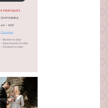
OS PRATIQUES
:
DISPONIBLE
:
40 – 95D
:
Classique
:
– Bustier
en crêpe
– Jupe évasée
en crêpe
– Ceinture
en crêpe