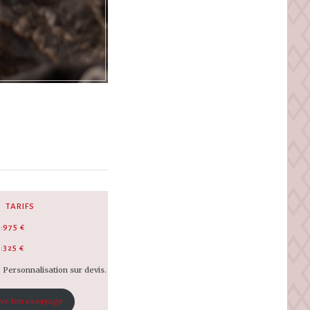
TARIFS
:
975 €
:
325 €
Personnalisation sur devis.
ve ton essayage