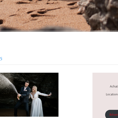
25
Achat 
Location 
Réser