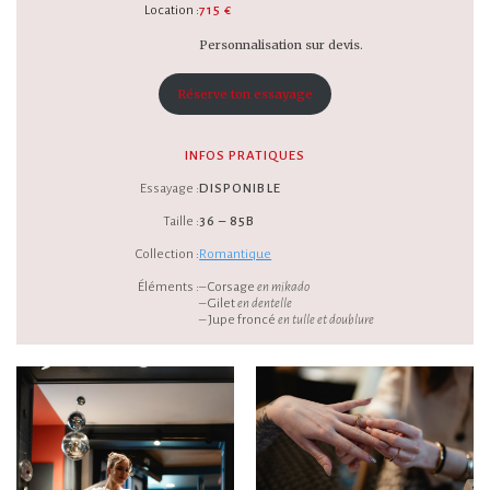
Location :
715 €
Personnalisation sur devis.
Réserve ton essayage
INFOS PRATIQUES
Essayage :
DISPONIBLE
Taille :
36 – 85B
Collection :
Romantique
Éléments :
– Corsage
en mikado
– Gilet
en dentelle
– Jupe froncé
en tulle et doublure