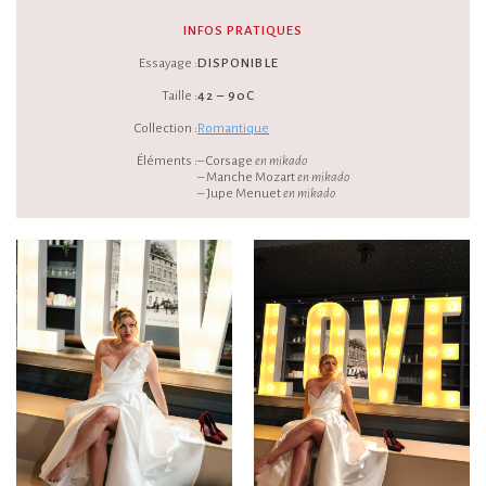
INFOS PRATIQUES
Essayage :
DISPONIBLE
Taille :
42 – 90C
Collection :
Romantique
Éléments :
– Corsage
en mikado
– Manche Mozart
en mikado
– Jupe Menuet
en mikado