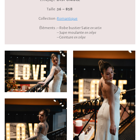
Taille :
36 – 85B
Collection :
Romantique
Éléments :
– Robe bustier Satie
en satin
– Jupe moulante
en crêpe
– Ceinture
en crêpe