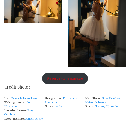
Réserve ton essayage
Crédit photo :
Lieu :
Espace la Parenthese
Photographes :
L’instant par
Maquilleuse :
Glow Rituals –
Wedding planner :
Lm
Amandine
Maison de beaute
l’Evenement
Modele :
Leslly
Bijoux :
Chavany Bijouterie
Lettre lumineuse :
Berry
Graphics
Déco et fleuriste :
Maison Perchy