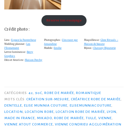
Réserve ton essayage
Crédit photo :
Lieu :
Espace la Parenthese
Photographes :
L’instant par
Maquilleuse :
Glow Rituals –
Wedding planner :
Lm
Amandine
Maison de beaute
l’Evenement
Modele :
Emilie
Bijoux :
Chavany Bijouterie
Lettre lumineuse :
Berry
Graphics
Déco et fleuriste :
Maison Perchy
CATÉGORIES
42
,
90C
,
ROBE DE MARIÉE
,
ROMANTIQUE
MOTS CLÉS
CRÉATION SUR-MESURE
,
CRÉATRICE ROBE DE MARIÉE
,
DENTELLE
,
ELISE MUNNIA COUTURE
,
ELISEMUNNIACOUTURE
,
LOCATION
,
LOCATION ROBE
,
LOCATION ROBE DE MARIÉE
,
LYON
,
MADE IN FRANCE
,
MIKADO
,
ROBE DE MARIÉE
,
TULLE
,
VIENNE
,
VIENNE ATOUT COMMERCE
,
VIENNE CONDRIEU AGGLOMÉRATION