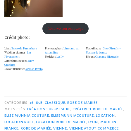
Réserve ton essayage
Crédit photo :
Lieu :
Espace la Parenthese
Photographes :
L’instant par
Maquilleuse :
Glow Rituals –
Wedding planner :
Lm
Amandine
Maison de beaute
l’Evenement
Modeles :
Leslly
Bijoux :
Chavany Bijouterie
Lettre lumineuse :
Berry
Graphics
Déco et fleuriste :
Maison Perchy
CATÉGORIES
36
,
85B
,
CLASSIQUE
,
ROBE DE MARIÉE
MOTS CLÉS
CRÉATION SUR-MESURE
,
CRÉATRICE ROBE DE MARIÉE
,
ELISE MUNNIA COUTURE
,
ELISEMUNNIACOUTURE
,
LOCATION
,
LOCATION ROBE
,
LOCATION ROBE DE MARIÉE
,
LYON
,
MADE IN
FRANCE
,
ROBE DE MARIÉE
,
VIENNE
,
VIENNE ATOUT COMMERCE
,