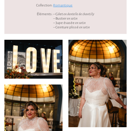
Collection :
Romantique
Éléments :
– Gilet
en dentelle de chantilly
– Bustier
en satin
– Jupe évasée
en satin
– Ceinture plissé
en satin