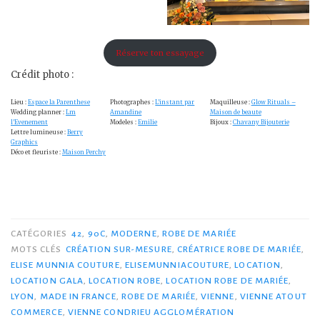
Réserve ton essayage
Crédit photo :
Lieu :
Espace la Parenthese
Photographes :
L’instant par
Maquilleuse :
Glow Rituals –
Wedding planner :
Lm
Amandine
Maison de beaute
l’Evenement
Modeles :
Emilie
Bijoux :
Chavany Bijouterie
Lettre lumineuse :
Berry
Graphics
Déco et fleuriste :
Maison Perchy
CATÉGORIES
42
,
90C
,
MODERNE
,
ROBE DE MARIÉE
MOTS CLÉS
CRÉATION SUR-MESURE
,
CRÉATRICE ROBE DE MARIÉE
,
ELISE MUNNIA COUTURE
,
ELISEMUNNIACOUTURE
,
LOCATION
,
LOCATION GALA
,
LOCATION ROBE
,
LOCATION ROBE DE MARIÉE
,
LYON
,
MADE IN FRANCE
,
ROBE DE MARIÉE
,
VIENNE
,
VIENNE ATOUT
COMMERCE
,
VIENNE CONDRIEU AGGLOMÉRATION