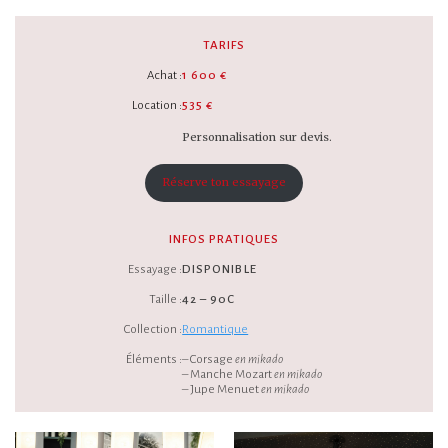
TARIFS
Achat :
1 600 €
Location :
535 €
Personnalisation sur devis.
Réserve ton essayage
INFOS PRATIQUES
Essayage :
DISPONIBLE
Taille :
42 – 90C
Collection :
Romantique
Éléments :
– Corsage
en mikado
– Manche Mozart
en mikado
– Jupe Menuet
en mikado