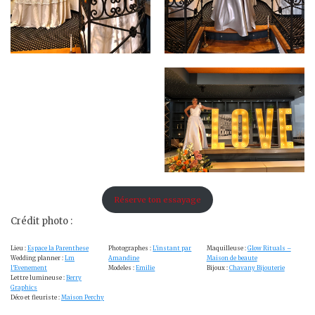
Réserve ton essayage
Crédit photo :
Lieu :
Espace la Parenthese
Photographes :
L’instant par
Maquilleuse :
Glow Rituals –
Wedding planner :
Lm
Amandine
Maison de beaute
l’Evenement
Modeles :
Emilie
Bijoux :
Chavany Bijouterie
Lettre lumineuse :
Berry
Graphics
Déco et fleuriste :
Maison Perchy