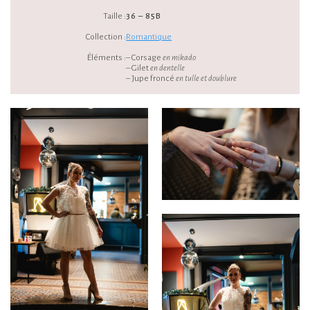
Taille :
36 – 85B
Collection :
Romantique
Éléments :
– Corsage
en mikado
– Gilet
en dentelle
– Jupe froncé
en tulle et doublure