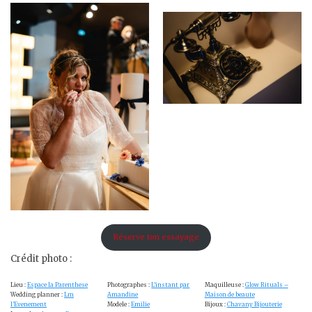
Réserve ton essayage
Crédit photo :
Lieu :
Espace la Parenthese
Photographes :
L’instant par
Maquilleuse :
Glow Rituals –
Wedding planner :
Lm
Amandine
Maison de beaute
l’Evenement
Modele :
Emilie
Bijoux :
Chavany Bijouterie