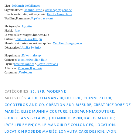
Lieu :
Le Manoir de Collonges
Organisatrice :
Johanne Perrin
/
Workshop by Johanne
Directrice Artistique & Papeterie :
Fouche Anne-Claire
Wedding Planneuse :
Pop the day event
Photographe :
Lysette
Modele :
Alex
La vaisselle Vintage : Chinner CLub
Gâteau :
Lonalita Cake Design
Fleuriste et toutes les scénographies :
Mon Banc Bourguignon
Décoratrice :
L’Atelier by Enjoy
Maquilleuse :
Kalos make up
Coiffeuse :
Yasmine Obsidian Hair
Bijoux :
Cocoteros and co
&
Lywin Creations
Alliances :
Chavany Bijouterie
Costumes :
Vaubecour
CATÉGORIES
36
,
85B
,
MODERNE
MOTS CLÉS
ALEX
,
CHAVANY BIJOUTERIE
,
CHINNER CLUB
,
COCOTEROS AND CO
,
CRÉATION SUR-MESURE
,
CRÉATRICE ROBE DE
MARIÉE
,
ELISE MUNNIA COUTURE
,
ELISEMUNNIACOUTURE
,
FOUCHE ANNE-CLAIRE
,
JOHANNE PERRIN
,
KALOS MAKE UP
,
L'ATELIER BY ENJOY
,
LE MANOIR DE COLLONGES
,
LOCATION
,
LOCATION ROBE DE MARIÉE
,
LONALITA CAKE DESIGN
,
LYON
,