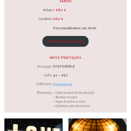
TARIFS
Achat :
1 680 €
Location :
560 €
Personnalisation sur devis.
Réserve ton essayage
INFOS PRATIQUES
Essayage :
DISPONIBLE
Taille :
42 – 95C
Collection :
Romantique
Éléments :
– Gilet
en dentelle de chantilly
– Bustier
en satin
– Jupe évasée
en satin
– Ceinture plissé
en satin