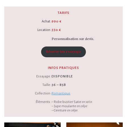
TARIFS
Achat :
990 €
Location :
330 €
Personnalisation sur devis.
Réserve ton essayage
INFOS PRATIQUES
Essayage :
DISPONIBLE
Taille :
36 – 85B
Collection :
Romantique
Éléments :
– Robe bustier Satie
en satin
– Jupe moulante
en crêpe
– Ceinture
en crêpe