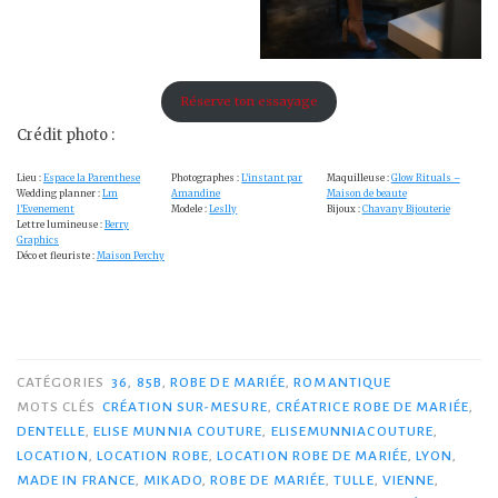
Réserve ton essayage
Crédit photo :
Lieu :
Espace la Parenthese
Photographes :
L’instant par
Maquilleuse :
Glow Rituals –
Wedding planner :
Lm
Amandine
Maison de beaute
l’Evenement
Modele :
Leslly
Bijoux :
Chavany Bijouterie
Lettre lumineuse :
Berry
Graphics
Déco et fleuriste :
Maison Perchy
CATÉGORIES
36
,
85B
,
ROBE DE MARIÉE
,
ROMANTIQUE
MOTS CLÉS
CRÉATION SUR-MESURE
,
CRÉATRICE ROBE DE MARIÉE
,
DENTELLE
,
ELISE MUNNIA COUTURE
,
ELISEMUNNIACOUTURE
,
LOCATION
,
LOCATION ROBE
,
LOCATION ROBE DE MARIÉE
,
LYON
,
MADE IN FRANCE
,
MIKADO
,
ROBE DE MARIÉE
,
TULLE
,
VIENNE
,