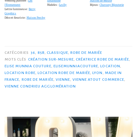
Wedding planner :
Lm
Amandine
Maison de beaute
l’Evenement
Modeles :
Leslly
Bijoux :
Chavany Bijouterie
Lettre lumineuse :
Berry
Graphics
Déco et fleuriste :
Maison Perchy
CATÉGORIES
36
,
85B
,
CLASSIQUE
,
ROBE DE MARIÉE
MOTS CLÉS
CRÉATION SUR-MESURE
,
CRÉATRICE ROBE DE MARIÉE
,
ELISE MUNNIA COUTURE
,
ELISEMUNNIACOUTURE
,
LOCATION
,
LOCATION ROBE
,
LOCATION ROBE DE MARIÉE
,
LYON
,
MADE IN
FRANCE
,
ROBE DE MARIÉE
,
VIENNE
,
VIENNE ATOUT COMMERCE
,
VIENNE CONDRIEU AGGLOMÉRATION