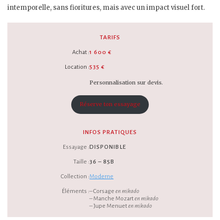
intemporelle, sans fioritures, mais avec un impact visuel fort.
TARIFS
Achat :
1 600 €
Location :
535 €
Personnalisation sur devis.
Réserve ton essayage
INFOS PRATIQUES
Essayage :
DISPONIBLE
Taille :
36 – 85B
Collection :
Moderne
Éléments :
– Corsage
en mikado
– Manche Mozart
en mikado
– Jupe Menuet
en mikado