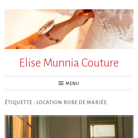
Accéder
au
contenu
principal
Elise Munnia Couture
MENU
ÉTIQUETTE :
LOCATION ROBE DE MARIÉE