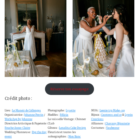
Réserve ton essayage
Crédit photo :
Lieu :
Le Manoir de Collonges
Photographe :
Lysette
MUA :
Leonie trp Make-up
Organisatrice :
Johanne Perrin
/
Modèles :
Félicia
Bijoux :
Cocoteros and co
&
Lywin
Workshop by Johanne
La vaisselle Vintage : Chinner
Creations
Directrice Artistique & Papeterie :
CLub
Alliances :
Chavany Bijouterie
Fouche Anne-Claire
Gâteau :
Lonalita Cake Design
Costumes :
Vaubecour
Wedding Planneuse :
Pop the day
Fleuriste et toutes les
event
scénographies :
Mon Banc