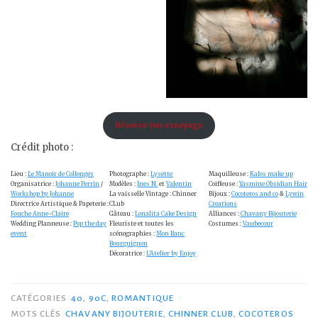
Réserve ton essayage
Crédit photo :
Lieu :
Le Manoir de Collonges
Photographe :
Lysette
Maquilleuse :
Kalos make up
Organisatrice :
Johanne Perrin
/
Modèles :
Ines N.
et
Valentin
Coiffeuse :
Yasmine Obsidian Hair
Workshop by Johanne
La vaisselle Vintage : Chinner
Bijoux :
Cocoteros and co
&
Lywin
Directrice Artistique & Papeterie :
CLub
Creations
Fouche Anne-Claire
Gâteau :
Lonalita Cake Design
Alliances :
Chavany Bijouterie
Wedding Planneuse :
Pop the day
Fleuriste et toutes les
Costumes :
Vaubecour
event
scénographies :
Mon Banc
Bourguignon
Décoratrice :
L’Atelier by Enjoy
CATÉGORIES
40
,
90C
,
ROMANTIQUE
MOTS CLÉS
CHAVANY BIJOUTERIE
,
CHINNER CLUB
,
COCOTEROS