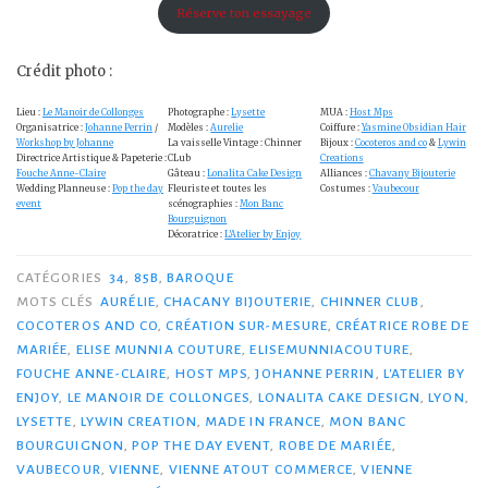
Réserve ton essayage
Crédit photo :
Lieu :
Le Manoir de Collonges
Photographe :
Lysette
MUA :
Host Mps
Organisatrice :
Johanne Perrin
/
Modèles :
Aurelie
Coiffure :
Yasmine Obsidian Hair
Workshop by Johanne
La vaisselle Vintage : Chinner
Bijoux :
Cocoteros and co
&
Lywin
Directrice Artistique & Papeterie :
CLub
Creations
Fouche Anne-Claire
Gâteau :
Lonalita Cake Design
Alliances :
Chavany Bijouterie
Wedding Planneuse :
Pop the day
Fleuriste et toutes les
Costumes :
Vaubecour
event
scénographies :
Mon Banc
Bourguignon
Décoratrice :
L’Atelier by Enjoy
CATÉGORIES
34
,
85B
,
BAROQUE
MOTS CLÉS
AURÉLIE
,
CHACANY BIJOUTERIE
,
CHINNER CLUB
,
COCOTEROS AND CO
,
CRÉATION SUR-MESURE
,
CRÉATRICE ROBE DE
MARIÉE
,
ELISE MUNNIA COUTURE
,
ELISEMUNNIACOUTURE
,
FOUCHE ANNE-CLAIRE
,
HOST MPS
,
JOHANNE PERRIN
,
L'ATELIER BY
ENJOY
,
LE MANOIR DE COLLONGES
,
LONALITA CAKE DESIGN
,
LYON
,
LYSETTE
,
LYWIN CREATION
,
MADE IN FRANCE
,
MON BANC
BOURGUIGNON
,
POP THE DAY EVENT
,
ROBE DE MARIÉE
,
VAUBECOUR
,
VIENNE
,
VIENNE ATOUT COMMERCE
,
VIENNE