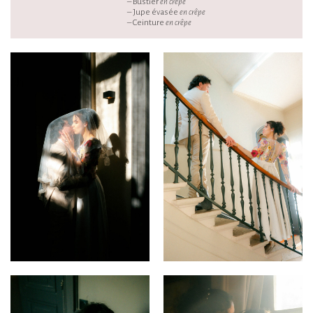
– Bustier
en crêpe
– Jupe évasée
en crêpe
– Ceinture
en crêpe