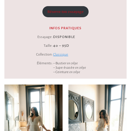
Réserve ton essayage
INFOS PRATIQUES
Essayage :
DISPONIBLE
Taille :
40 – 95D
Collection :
Classique
Éléments :
– Bustier
en crêpe
– Jupe évasée
en crêpe
– Ceinture
en crêpe