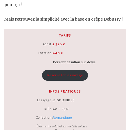
pour ça !
Mais retrouvez la simplicité avec la base en crêpe Debussy !
TARIFS
Achat :
1 320 €
Location :
440 €
Personnalisation sur devis.
Réserve ton essayage
INFOS PRATIQUES
Essayage :
DISPONIBLE
Taille :
40 – 95D
Collection :
Romantique
Éléments :
– Gilet
en dentelle colorée