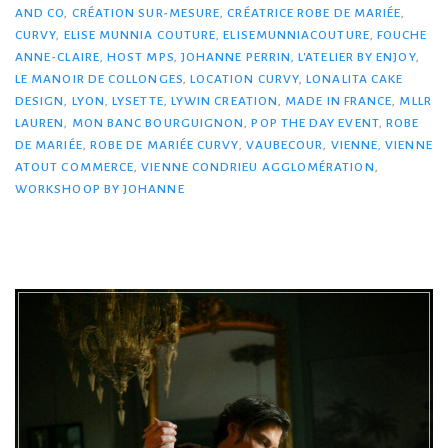
AND CO
,
CRÉATION SUR-MESURE
,
CRÉATRICE ROBE DE MARIÉE
,
CURVY
,
ELISE MUNNIA COUTURE
,
ELISEMUNNIACOUTURE
,
FOUCHE
ANNE-CLAIRE
,
HOST MPS
,
JOHANNE PERRIN
,
L'ATELIER BY ENJOY
,
LE MANOIR DE COLLONGES
,
LOCATION CURVY
,
LONALITA CAKE
DESIGN
,
LYON
,
LYSETTE
,
LYWIN CREATION
,
MADE IN FRANCE
,
MLLR
LAUREN
,
MON BANC BOURGUIGNON
,
POP THE DAY EVENT
,
ROBE
DE MARIÉE
,
ROBE DE MARIÉE CURVY
,
VAUBECOUR
,
VIENNE
,
VIENNE
ATOUT COMMERCE
,
VIENNE CONDRIEU AGGLOMÉRATION
,
WORKSHOOP BY JOHANNE