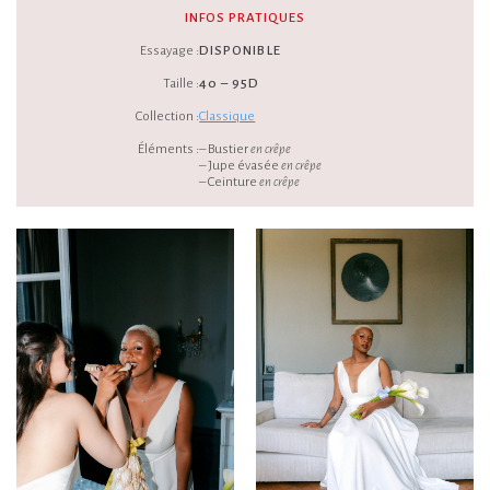
INFOS PRATIQUES
Essayage :
DISPONIBLE
Taille :
40 – 95D
Collection :
Classique
Éléments :
– Bustier
en crêpe
– Jupe évasée
en crêpe
– Ceinture
en crêpe