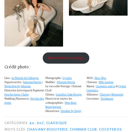
Réserve ton essayage
Crédit photo :
Lieu :
Le Manoir de Collonges
Photographe :
Lysette
MUA :
Host Mps
Organisatrice :
Johanne Perrin
/
Modèles :
Johanne Perrin
Cheveux :
Mllr Lauren
Workshop by Johanne
La vaisselle Vintage : Chinner
Bijoux :
Cocoteros and co
&
Lywin
Directrice Artistique & Papeterie :
CLub
Creations
Fouche Anne-Claire
Gâteau :
Lonalita Cake Design
Alliances :
Chavany Bijouterie
Wedding Planneuse :
Pop the day
Fleuriste et toutes les
Costumes :
Vaubecour
event
scénographies :
Mon Banc
Bourguignon
Décoratrice :
L’Atelier by Enjoy
CATÉGORIES
40
,
90C
,
CLASSIQUE
MOTS CLÉS
CHAVANY BIJOUTERIE
,
CHINNER CLUB
,
COCOTEROS