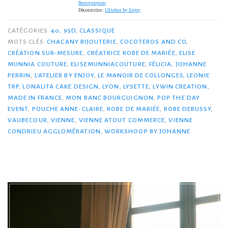
Bourguignon
Décoratrice :
L’Atelier by Enjoy
CATÉGORIES
40
,
95D
,
CLASSIQUE
MOTS CLÉS
CHACANY BIJOUTERIE
,
COCOTEROS AND CO
,
CRÉATION SUR-MESURE
,
CRÉATRICE ROBE DE MARIÉE
,
ELISE
MUNNIA COUTURE
,
ELISEMUNNIACOUTURE
,
FÉLICIA
,
JOHANNE
PERRIN
,
L'ATELIER BY ENJOY
,
LE MANOIR DE COLLONGES
,
LEONIE
TRP
,
LONALITA CAKE DESIGN
,
LYON
,
LYSETTE
,
LYWIN CREATION
,
MADE IN FRANCE
,
MON BANC BOURGUIGNON
,
POP THE DAY
EVENT
,
POUCHE ANNE-CLAIRE
,
ROBE DE MARIÉE
,
ROBE DEBUSSY
,
VAUBECOUR
,
VIENNE
,
VIENNE ATOUT COMMERCE
,
VIENNE
CONDRIEU AGGLOMÉRATION
,
WORKSHOOP BY JOHANNE