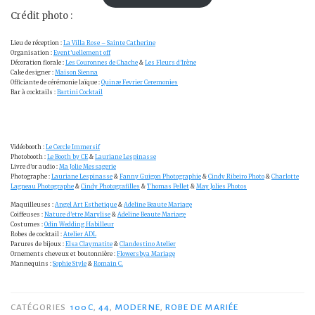
Crédit photo :
Lieu de réception :
La Villa Rose – Sainte Catherine
Organisation :
Event’uellement off
Décoration florale :
Les Couronnes de Chache
&
Les Fleurs d’Irène
Cake designer :
Maison Sienna
Officiante de cérémonie laïque :
Quinze Fevrier Ceremonies
Bar à cocktails :
Bartini Cocktail
Vidéobooth :
Le Cercle Immersif
Photobooth :
Le Booth by CE
&
Lauriane Lespinasse
Livre d’or audio :
Ma Jolie Messagerie
Photographe :
Lauriane Lespinasse
&
Fanny Guigon Photographie
&
Cindy Ribeiro Photo
&
Charlotte
Lagneau Photographe
&
Cindy Photografilles
&
Thomas Pellet
&
May Jolies Photos
Maquilleuses :
Angel Art Esthetique
&
Adeline Beaute Mariage
Coiffeuses :
Nature d’etre Marylise
&
Adeline Beaute Mariage
Costumes :
Odin Wedding Habilleur
Robes de cocktail :
Atelier ADL
Parures de bijoux :
Elsa Claymatite
&
Clandestino Atelier
Ornements cheveux et boutonnière :
Flowersbya Mariage
Mannequins :
Sophie Style
&
Romain C.
CATÉGORIES
100C
,
44
,
MODERNE
,
ROBE DE MARIÉE