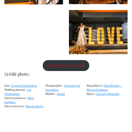
Réserve ton essayage
Crédit photo :
Lieu :
Espace la Parenthese
Photographes :
L’instant par
Maquilleuse :
Glow Rituals –
Wedding planner :
Lm
Amandine
Maison de beaute
l’Evenement
Modeles :
Emilie
Bijoux :
Chavany Bijouterie
Lettre lumineuse :
Berry
Graphics
Déco et fleuriste :
Maison Perchy