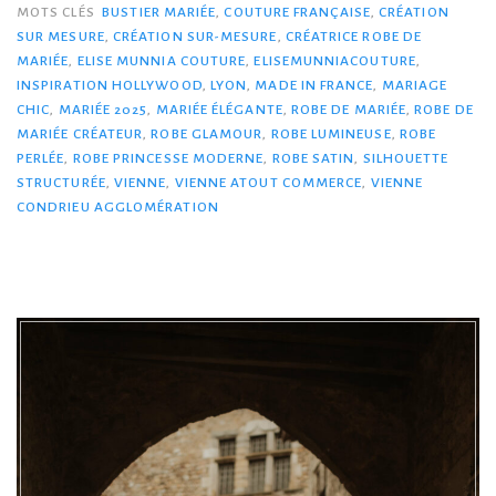
MOTS CLÉS
BUSTIER MARIÉE
,
COUTURE FRANÇAISE
,
CRÉATION
SUR MESURE
,
CRÉATION SUR-MESURE
,
CRÉATRICE ROBE DE
MARIÉE
,
ELISE MUNNIA COUTURE
,
ELISEMUNNIACOUTURE
,
INSPIRATION HOLLYWOOD
,
LYON
,
MADE IN FRANCE
,
MARIAGE
CHIC
,
MARIÉE 2025
,
MARIÉE ÉLÉGANTE
,
ROBE DE MARIÉE
,
ROBE DE
MARIÉE CRÉATEUR
,
ROBE GLAMOUR
,
ROBE LUMINEUSE
,
ROBE
PERLÉE
,
ROBE PRINCESSE MODERNE
,
ROBE SATIN
,
SILHOUETTE
STRUCTURÉE
,
VIENNE
,
VIENNE ATOUT COMMERCE
,
VIENNE
CONDRIEU AGGLOMÉRATION