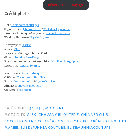
Réserve ton essayage
Crédit photo :
Lieu :
Le Manoir de Collonges
Organisatrice :
Johanne Perrin
/
Workshop by Johanne
Directrice Artistique & Papeterie :
Fouche Anne-Claire
Wedding Planneuse :
Pop the day event
Photographe :
Lysette
Modele :
Alex
La vaisselle Vintage : Chinner CLub
Gâteau :
Lonalita Cake Design
Fleuriste et toutes les scénographies :
Mon Banc Bourguignon
Décoratrice :
L’Atelier by Enjoy
Maquilleuse :
Kalos make up
Coiffeuse :
Yasmine Obsidian Hair
Bijoux :
Cocoteros and co
&
Lywin Creations
Alliances :
Chavany Bijouterie
Costumes :
Vaubecour
CATÉGORIES
36
,
85B
,
MODERNE
MOTS CLÉS
ALEX
,
CHAVANY BIJOUTERIE
,
CHINNER CLUB
,
COCOTEROS AND CO
,
CRÉATION SUR-MESURE
,
CRÉATRICE ROBE DE
MARIÉE
,
ELISE MUNNIA COUTURE
,
ELISEMUNNIACOUTURE
,