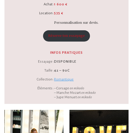
Achat :
1 600 €
Location :
535 €
Personnalisation sur devis.
Réserve ton essayage
INFOS PRATIQUES
Essayage :
DISPONIBLE
Taille :
42 – 90C
Collection :
Romantique
Éléments :
– Corsage
en mikado
– Manche Mozart
en mikado
– Jupe Menuet
en mikado