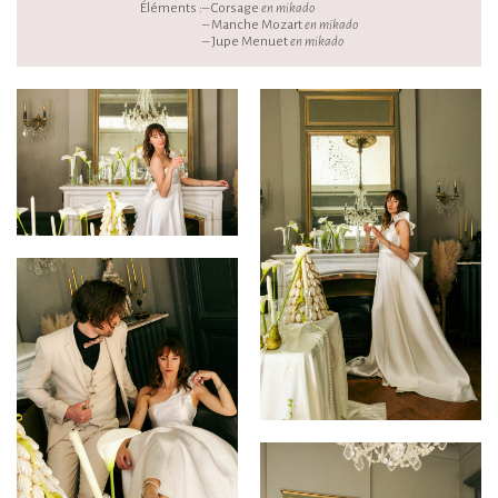
Éléments :
– Corsage
en mikado
– Manche Mozart
en mikado
– Jupe Menuet
en mikado