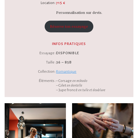
Location :
715 €
Personnalisation sur devis.
Réserve ton essayage
INFOS PRATIQUES
Essayage :
DISPONIBLE
Taille :
36 – 85B
Collection :
Romantique
Éléments :
– Corsage
en mikado
– Gilet
en dentelle
– Jupe froncé
en tulle et doublure