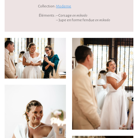
Collection :
Moderne
Éléments :
– Corsage
en mikado
– Jupe en forme fendue
en mikado