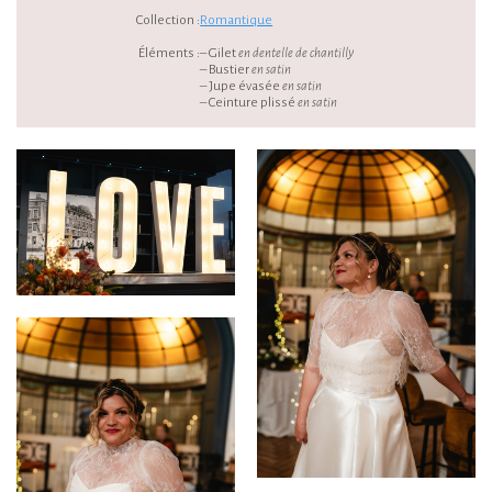
Collection :
Romantique
Éléments :
– Gilet
en dentelle de chantilly
– Bustier
en satin
– Jupe évasée
en satin
– Ceinture plissé
en satin