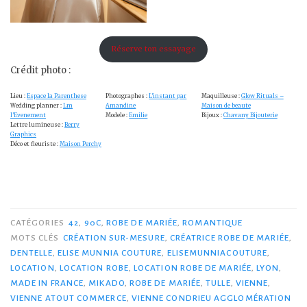
Réserve ton essayage
Crédit photo :
Lieu :
Espace la Parenthese
Photographes :
L’instant par
Maquilleuse :
Glow Rituals –
Wedding planner :
Lm
Amandine
Maison de beaute
l’Evenement
Modele :
Emilie
Bijoux :
Chavany Bijouterie
Lettre lumineuse :
Berry
Graphics
Déco et fleuriste :
Maison Perchy
CATÉGORIES
42
,
90C
,
ROBE DE MARIÉE
,
ROMANTIQUE
MOTS CLÉS
CRÉATION SUR-MESURE
,
CRÉATRICE ROBE DE MARIÉE
,
DENTELLE
,
ELISE MUNNIA COUTURE
,
ELISEMUNNIACOUTURE
,
LOCATION
,
LOCATION ROBE
,
LOCATION ROBE DE MARIÉE
,
LYON
,
MADE IN FRANCE
,
MIKADO
,
ROBE DE MARIÉE
,
TULLE
,
VIENNE
,
VIENNE ATOUT COMMERCE
,
VIENNE CONDRIEU AGGLOMÉRATION