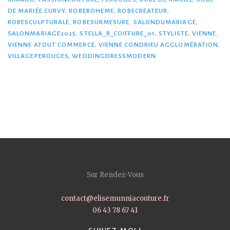
DE MARIÉE CURVY
,
ROBEBOHEME
,
ROBECREATEUR
,
ROBESCULPTURALE
,
ROBESURMESURE
,
SALONDUMARIAGE
,
SALONMARIAGE2025
,
STELLA_B_COIFFURE_01
,
STYLISTE
,
VIENNE
,
VIENNE ATOUT COMMERCE
,
VIENNE CONDRIEU AGGLOMÉRATION
,
VILLAGEPEROUGES
,
WEDDINGDRESSMODERN
Sur Rendez-Vous
contact@elisemunniacouture.fr
06 43 78 67 41