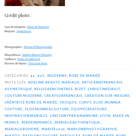
Crédit photo :
Lieu de réception :
Salon de Prérouge
Bouquet :
Lepotoroses
Photographes :
Marion B Photographie
Maquilleuse :
Adeline Beaute Mariage
Coiffeuse :
Stella B Coiffure 01
Parures de bijoux :
Christine Driot
CATÉGORIES
42
,
90C
,
MODERNE
,
ROBE DE MARIÉE
MOTS CLÉS
ADELINE.BEAUTE.MARIAGE
,
ARTISANATFRANCAIS
,
ASYMETRIQUE
,
BELLESRENCONTRES
,
BIZET
,
CHRISTINEDRIOT
,
COUTUREMODERNE
,
CREATEURFRANCAIS
,
CRÉATION SUR-MESURE
,
CRÉATRICE ROBE DE MARIÉE
,
CROQUIS
,
CURVY
,
ELISE MUNNIA
COUTURE
,
ELISEMUNNIACOUTURE
,
EQUIPECREATEURS
,
INSPIRATIONMARIAGE
,
LINSTANTPARAMANDINE
,
LYON
,
MADE IN
FRANCE
,
MADEINFRANCE
,
MARIAGEAUTHENTIQUE
,
MARIAGEBOHEME
,
MARIEE2025
,
MARIONBPHOTOGRAPHIE
,
MIKADO
,
PASSIONCOUTURE
,
PEROUGES
,
ROBE DE MARIÉE
,
ROBE