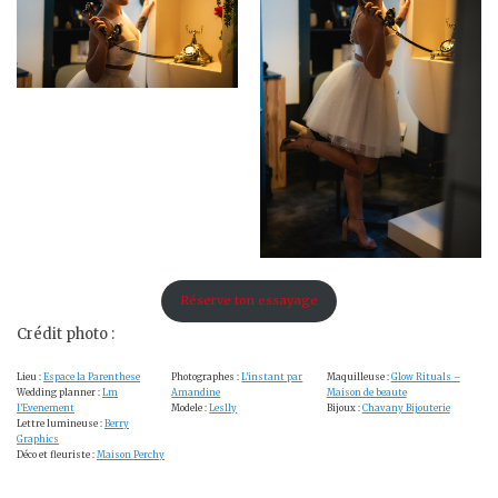
Réserve ton essayage
Crédit photo :
Lieu :
Espace la Parenthese
Photographes :
L’instant par
Maquilleuse :
Glow Rituals –
Wedding planner :
Lm
Amandine
Maison de beaute
l’Evenement
Modele :
Leslly
Bijoux :
Chavany Bijouterie
Lettre lumineuse :
Berry
Graphics
Déco et fleuriste :
Maison Perchy