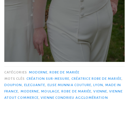
CATÉGORIES
MODERNE
,
ROBE DE MARIÉE
MOTS CLÉS
CRÉATION SUR-MESURE
,
CRÉATRICE ROBE DE MARIÉE
,
DOUPION
,
ELEGUANTE
,
ELISE MUNNIA COUTURE
,
LYON
,
MADE IN
FRANCE
,
MODERNE
,
MOULAGE
,
ROBE DE MARIÉE
,
VIENNE
,
VIENNE
ATOUT COMMERCE
,
VIENNE CONDRIEU AGGLOMÉRATION