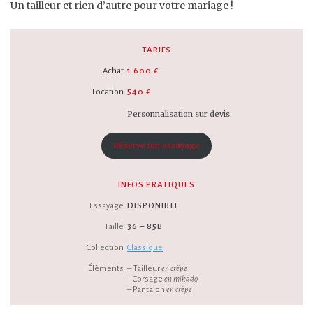
Un tailleur et rien d’autre pour votre mariage !
TARIFS
Achat :
1 600 €
Location :
540 €
Personnalisation sur devis.
Réserve ton essayage
INFOS PRATIQUES
Essayage :
DISPONIBLE
Taille :
36 – 85B
Collection :
Classique
Éléments :
– Tailleur
en crêpe
– Corsage
en mikado
– Pantalon
en crêpe