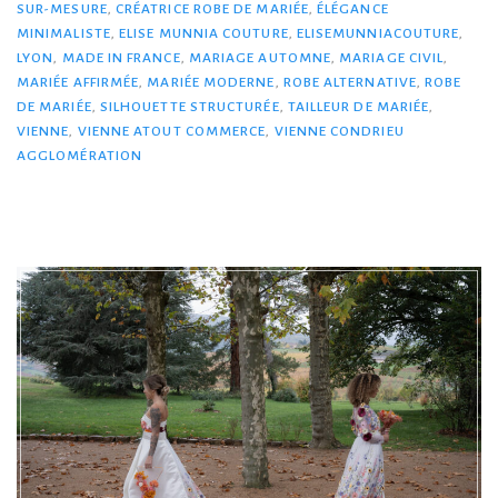
SUR-MESURE
,
CRÉATRICE ROBE DE MARIÉE
,
ÉLÉGANCE
MINIMALISTE
,
ELISE MUNNIA COUTURE
,
ELISEMUNNIACOUTURE
,
LYON
,
MADE IN FRANCE
,
MARIAGE AUTOMNE
,
MARIAGE CIVIL
,
MARIÉE AFFIRMÉE
,
MARIÉE MODERNE
,
ROBE ALTERNATIVE
,
ROBE
DE MARIÉE
,
SILHOUETTE STRUCTURÉE
,
TAILLEUR DE MARIÉE
,
VIENNE
,
VIENNE ATOUT COMMERCE
,
VIENNE CONDRIEU
AGGLOMÉRATION