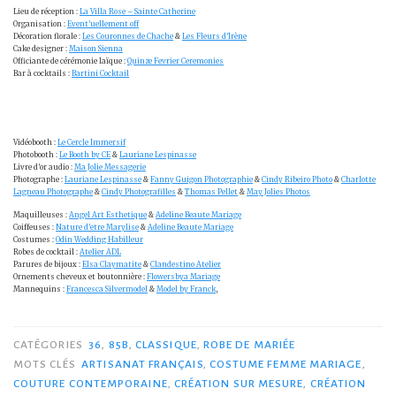
Lieu de réception :
La Villa Rose – Sainte Catherine
Organisation :
Event’uellement off
Décoration florale :
Les Couronnes de Chache
&
Les Fleurs d’Irène
Cake designer :
Maison Sienna
Officiante de cérémonie laïque :
Quinze Fevrier Ceremonies
Bar à cocktails :
Bartini Cocktail
Vidéobooth :
Le Cercle Immersif
Photobooth :
Le Booth by CE
&
Lauriane Lespinasse
Livre d’or audio :
Ma Jolie Messagerie
Photographe :
Lauriane Lespinasse
&
Fanny Guigon Photographie
&
Cindy Ribeiro Photo
&
Charlotte
Lagneau Photographe
&
Cindy Photografilles
&
Thomas Pellet
&
May Jolies Photos
Maquilleuses :
Angel Art Esthetique
&
Adeline Beaute Mariage
Coiffeuses :
Nature d’etre Marylise
&
Adeline Beaute Mariage
Costumes :
Odin Wedding Habilleur
Robes de cocktail :
Atelier ADL
Parures de bijoux :
Elsa Claymatite
&
Clandestino Atelier
Ornements cheveux et boutonnière :
Flowersbya Mariage
Mannequins :
Francesca Silvermodel
&
Model by Franck
,
CATÉGORIES
36
,
85B
,
CLASSIQUE
,
ROBE DE MARIÉE
MOTS CLÉS
ARTISANAT FRANÇAIS
,
COSTUME FEMME MARIAGE
,
COUTURE CONTEMPORAINE
,
CRÉATION SUR MESURE
,
CRÉATION