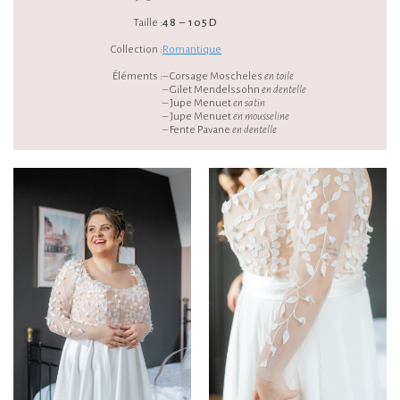
Taille :
48 – 105D
Collection :
Romantique
Éléments :
– Corsage Moscheles
en toile
– Gilet Mendelssohn
en dentelle
– Jupe Menuet
en satin
– Jupe Menuet
en mousseline
– Fente Pavane
en dentelle