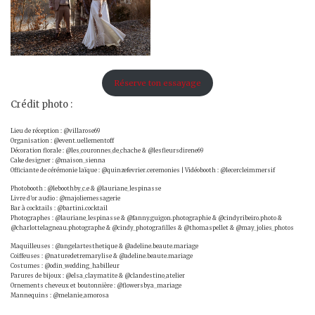
Réserve ton essayage
Crédit photo :
Lieu de réception : @villarose69
Organisation : @event.uellementoff
Décoration florale : @les_couronnes_de_chache & @lesfleursdirene69
Cake designer : @maison_sienna
Officiante de cérémonie laïque : @quinzefevrier.ceremonies | Vidéobooth : @lecercleimmersif
Photobooth : @leboothby_c.e & @lauriane_lespinasse
Livre d’or audio : @majoliemessagerie
Bar à cocktails : @bartini.cocktail
Photographes : @lauriane_lespinasse & @fanny.guigon.photographie & @cindyribeiro.photo &
@charlottelagneau.photographe & @cindy_photografilles & @thomaspellet & @may_jolies_photos
Maquilleuses : @angelartesthetique & @adeline.beaute.mariage
Coiffeuses : @naturedetremarylise & @adeline.beaute.mariage
Costumes : @odin_wedding_habilleur
Parures de bijoux : @elsa_claymatite & @clandestino_atelier
Ornements cheveux et boutonnière : @flowersbya_mariage
Mannequins : @melanie_amorosa