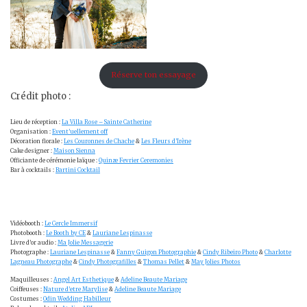
Réserve ton essayage
Crédit photo :
Lieu de réception :
La Villa Rose – Sainte Catherine
Organisation :
Event’uellement off
Décoration florale :
Les Couronnes de Chache
&
Les Fleurs d’Irène
Cake designer :
Maison Sienna
Officiante de cérémonie laïque :
Quinze Fevrier Ceremonies
Bar à cocktails :
Bartini Cocktail
Vidéobooth :
Le Cercle Immersif
Photobooth :
Le Booth by CE
&
Lauriane Lespinasse
Livre d’or audio :
Ma Jolie Messagerie
Photographe :
Lauriane Lespinasse
&
Fanny Guigon Photographie
&
Cindy Ribeiro Photo
&
Charlotte
Lagneau Photographe
&
Cindy Photografilles
&
Thomas Pellet
&
May Jolies Photos
Maquilleuses :
Angel Art Esthetique
&
Adeline Beaute Mariage
Coiffeuses :
Nature d’etre Marylise
&
Adeline Beaute Mariage
Costumes :
Odin Wedding Habilleur