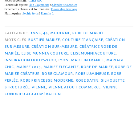
Robes de cocktail :
Atelier ADL
Parures de bijoux :
Elsa Claymatite
&
Clandestino Atelier
Ornements cheveux et boutonnière :
Flowersbya Mariage
Mannequins :
Sophie Style
&
Romain C.
CATÉGORIES
100C
,
44
,
MODERNE
,
ROBE DE MARIÉE
MOTS CLÉS
BUSTIER MARIÉE
,
COUTURE FRANÇAISE
,
CRÉATION
SUR MESURE
,
CRÉATION SUR-MESURE
,
CRÉATRICE ROBE DE
MARIÉE
,
ELISE MUNNIA COUTURE
,
ELISEMUNNIACOUTURE
,
INSPIRATION HOLLYWOOD
,
LYON
,
MADE IN FRANCE
,
MARIAGE
CHIC
,
MARIÉE 2025
,
MARIÉE ÉLÉGANTE
,
ROBE DE MARIÉE
,
ROBE DE
MARIÉE CRÉATEUR
,
ROBE GLAMOUR
,
ROBE LUMINEUSE
,
ROBE
PERLÉE
,
ROBE PRINCESSE MODERNE
,
ROBE SATIN
,
SILHOUETTE
STRUCTURÉE
,
VIENNE
,
VIENNE ATOUT COMMERCE
,
VIENNE
CONDRIEU AGGLOMÉRATION