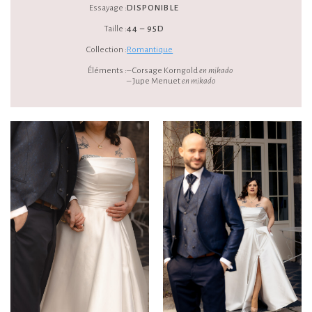
Essayage :
DISPONIBLE
Taille :
44 – 95D
Collection :
Romantique
Éléments :
– Corsage Korngold
en mikado
– Jupe Menuet
en mikado