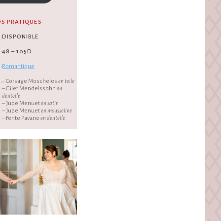
OS PRATIQUES
:
DISPONIBLE
:
48 – 105D
:
Romantique
:
– Corsage Moscheles
en toile
– Gilet Mendelssohn
en
dentelle
– Jupe Menuet
en satin
– Jupe Menuet
en mousseline
– Fente Pavane
en dentelle