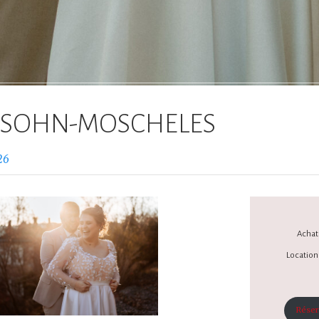
SOHN-MOSCHELES
26
Achat 
Location 
Réser