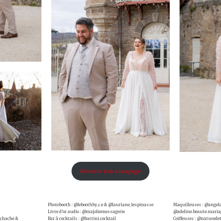
Réserve ton essayage
Photobooth : @leboothby_c.e & @lauriane_lespinasse
Maquilleuses : @angel
Livre d’or audio : @majoliemessagerie
@adeline.beaute.maria
e_chache &
Bar à cocktails : @bartini.cocktail
Coiffeuses : @naturede