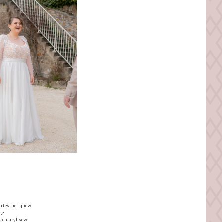
artesthetique &
ge
tremarylise &