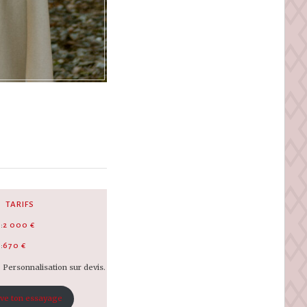
TARIFS
:
2 000 €
:
670 €
Personnalisation sur devis.
ve ton essayage