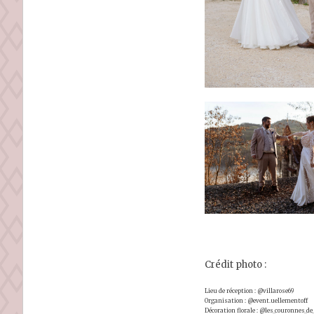
Crédit photo :
Lieu de réception : @villarose69
Organisation : @event.uellementoff
Décoration florale : @les_couronnes_d