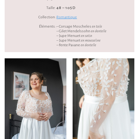
Taille :
48 – 105D
Collection :
Romantique
Éléments :
– Corsage Moscheles
en toile
– Gilet Mendelssohn
en dentelle
– Jupe Menuet
en satin
– Jupe Menuet
en mousseline
– Fente Pavane
en dentelle