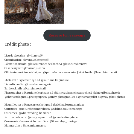
Réserve ton essayage
Crédit photo :
Lieu de réception : @villarose69
Organisation : @event.uellementoff
Décoration florale : @les_couronnes_de_chache & @lesfleursdirene69
Cake designer : @maison_sienna
Officiante de cérémonie laïque : @quinzefevrier.ceremonies | Vidéobooth : @lecercleimmersif
Photobooth : @leboothby_c.e & @lauriane_lespinasse
Livre d’or audio : @majoliemessagerie
Bar à cocktails : @bartini.cocktail
Photographes : @lauriane_lespinasse & @fanny.guigon.photographie & @cindyribeiro.photo &
@charlottelagneau.photographe & @cindy_photografilles & @thomaspellet & @may_jolies_photos
Maquilleuses : @angelartesthetique & @adeline.beaute.mariage
Coiffeuses : @naturedetremarylise & @adeline.beaute.mariage
Costumes : @odin_wedding_habilleur
Parures de bijoux : @elsa_claymatite & @clandestino_atelier
Ornements cheveux et boutonnière : @flowersbya_mariage
Mannequins : @melanie_amorosa