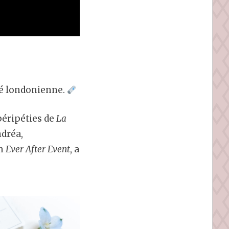
té londonienne.
péripéties de
La
ndréa,
om
Ever After Event
, a