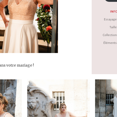
INF
Essayage 
Taille 
Collection 
Éléments 
dans votre mariage !