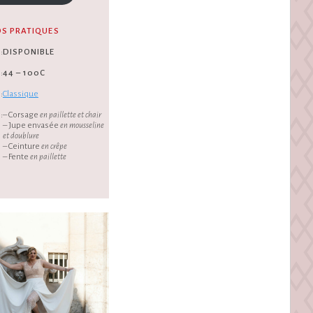
OS PRATIQUES
:
DISPONIBLE
:
44 – 100C
:
Classique
:
– Corsage
en paillette et chair
– Jupe envasée
en mousseline
et doublure
– Ceinture
en crêpe
– Fente
en paillette