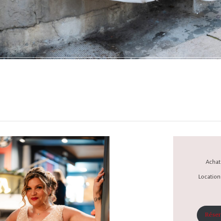
Achat 
Location 
Réser