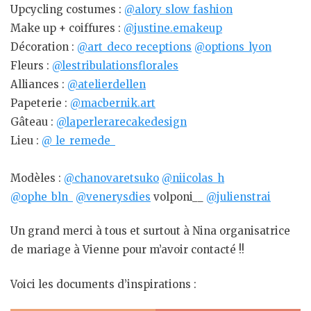
Upcycling costumes :
@alory_slow_fashion
Make up + coiffures :
@justine.emakeup
Décoration :
@art_deco_receptions
@options_lyon
Fleurs :
@lestribulationsflorales
Alliances :
@atelierdellen
Papeterie :
@macbernik.art
Gâteau :
@laperlerarecakedesign
Lieu :
@_le_remede_
Modèles :
@chanovaretsuko
@niicolas_h
@ophe_bln_
@venerysdies
volponi__
@julienstrai
Un grand merci à tous et surtout à Nina organisatrice
de mariage à Vienne pour m’avoir contacté !!
Voici les documents d’inspirations :