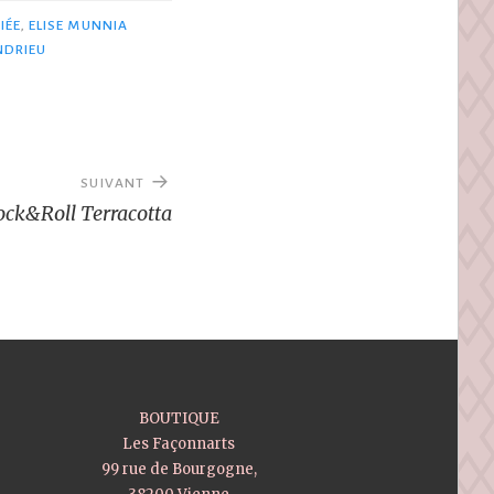
IÉE
,
ELISE MUNNIA
NDRIEU
SUIVANT
ock&Roll Terracotta
BOUTIQUE
Les Façonnarts
99 rue de Bourgogne,