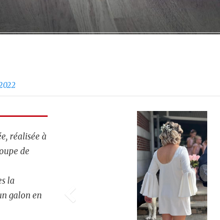
 2022
e, réalisée à
coupe de
s la
un galon en