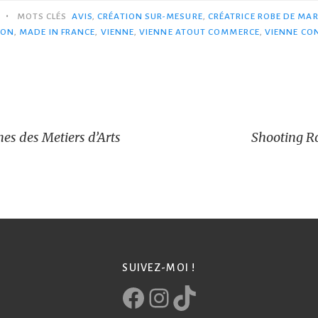
•
MOTS CLÉS
AVIS
,
CRÉATION SUR-MESURE
,
CRÉATRICE ROBE DE MAR
YON
,
MADE IN FRANCE
,
VIENNE
,
VIENNE ATOUT COMMERCE
,
VIENNE CO
es des Metiers d’Arts
Shooting R
SUIVEZ-MOI !
Facebook
Instagram
TikTok