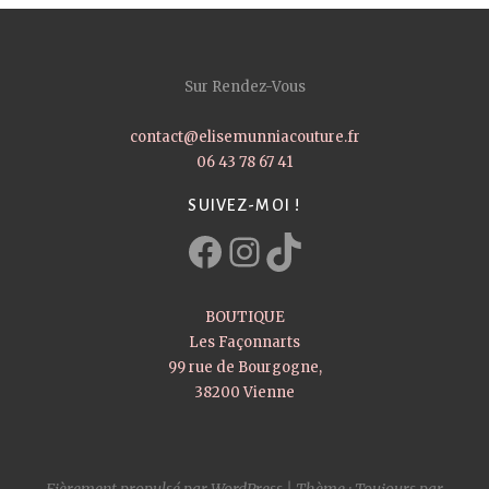
Sur Rendez-Vous
contact@elisemunniacouture.fr
06 43 78 67 41
SUIVEZ-MOI !
Facebook
Instagram
TikTok
BOUTIQUE
Les Façonnarts
99 rue de Bourgogne,
38200 Vienne
Fièrement propulsé par WordPress
|
Thème : Toujours par