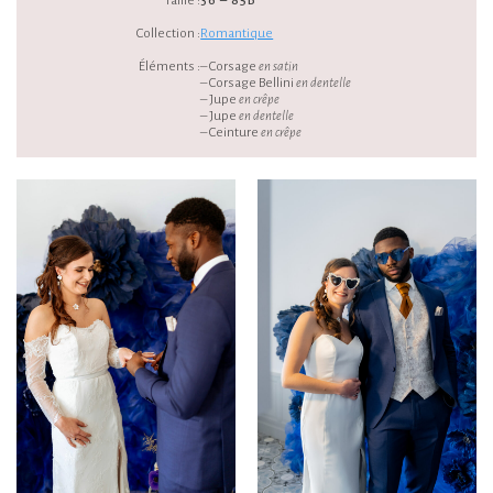
Taille :
36 – 85B
Collection :
Romantique
Éléments :
– Corsage
en satin
– Corsage Bellini
en dentelle
– Jupe
en crêpe
– Jupe
en dentelle
– Ceinture
en crêpe