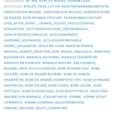
CATÉGORIES
36
,
85B
,
ROBE DE MARIÉE
,
ROMANTIQUE
MOTS CLÉS
ATELIER_ROSE_COTON
,
BEAUTEBYARMANDABATISTA
,
CRÉATION SUR MESURE
,
CRÉATION SUR-MESURE
,
CRÉATRICE ROBE
DE MARIÉE
,
ELISE MUNNIA COUTURE
,
ELISEMUNNIACOUTURE
,
EVER_AFTER_EVENT_
,
FRANCE_JOLIVET_PHOTOGRAPHIE
,
JOYAUXDEM
,
JUSTTHEWAYYOUARE_CEREMONIELAIC
,
LAPATISSERIEDECAMILLE38
,
LATELIERBYENJOY
,
LAURIANE_LESPINASSE
,
LECLOSDESMONTHIEUX
,
LEONIE_LEPLAIDEUR
,
LESLLY.BB
,
LYON
,
MADE IN FRANCE
,
MAISON_ALIBERT_CREATION_CUIR
,
MALAK_MALOUK29
,
MANCHES
BOUFFANTES
,
MARIAGE AUTOMNE
,
MARIAGE CHAMPÊTRE
,
MARIAGE EN PLEIN AIR
,
MARIAGE NATURE
,
OBE HAENDEL
,
PAULINE_DBLR_PHOTOGRAPHIE
,
ROBE BOHÈME CHIC
,
ROBE
COLORÉE
,
ROBE DE MARIÉE BOHÈME
,
ROBE DE MARIÉE
CHAMPÊTRE
,
ROBE DE MARIÉE CHAMPÊTRE CHIC
,
ROBE DE MARIÉE
VAPOREUSE
,
ROBE FLEURIE
,
ROBE FLUIDE
,
ROBE LÉGÈRE
,
ROBE
POÉTIQUE
,
ROBE ROMANTIQUE
,
ROXYBEAUTYTRUCK
,
SHOOTING
INSPIRATION MARIAGE
,
STELLAETMOIII
,
VIENNE
,
VIENNE ATOUT
COMMERCE
,
VIENNE CONDRIEU AGGLOMÉRATION
,
VINCENT_BRIZARD
,
ZESTY_COMPAGNIE