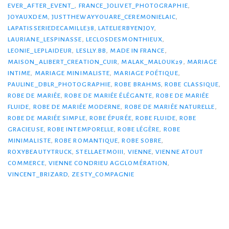
EVER_AFTER_EVENT_
,
FRANCE_JOLIVET_PHOTOGRAPHIE
,
JOYAUXDEM
,
JUSTTHEWAYYOUARE_CEREMONIELAIC
,
LAPATISSERIEDECAMILLE38
,
LATELIERBYENJOY
,
LAURIANE_LESPINASSE
,
LECLOSDESMONTHIEUX
,
LEONIE_LEPLAIDEUR
,
LESLLY.BB
,
MADE IN FRANCE
,
MAISON_ALIBERT_CREATION_CUIR
,
MALAK_MALOUK29
,
MARIAGE
INTIME
,
MARIAGE MINIMALISTE
,
MARIAGE POÉTIQUE
,
PAULINE_DBLR_PHOTOGRAPHIE
,
ROBE BRAHMS
,
ROBE CLASSIQUE
,
ROBE DE MARIÉE
,
ROBE DE MARIÉE ÉLÉGANTE
,
ROBE DE MARIÉE
FLUIDE
,
ROBE DE MARIÉE MODERNE
,
ROBE DE MARIÉE NATURELLE
,
ROBE DE MARIÉE SIMPLE
,
ROBE ÉPURÉE
,
ROBE FLUIDE
,
ROBE
GRACIEUSE
,
ROBE INTEMPORELLE
,
ROBE LÉGÈRE
,
ROBE
MINIMALISTE
,
ROBE ROMANTIQUE
,
ROBE SOBRE
,
ROXYBEAUTYTRUCK
,
STELLAETMOIII
,
VIENNE
,
VIENNE ATOUT
COMMERCE
,
VIENNE CONDRIEU AGGLOMÉRATION
,
VINCENT_BRIZARD
,
ZESTY_COMPAGNIE