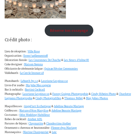
Réserve ton essayage
Crédit photo :
Lieu de réception :
Ville Rose
Organisation :
Event’uellementoff
Décoration florale :
Les Couronnes De Chache
&
Les fleurs d’irène 69
Cake designer :
Maison Sienna
Officiante de cérémonie laïque :
Quinze Février Ceremonies
Vidéobooth :
Le Cercle Immersif
Photobooth :
Lebooth by_c.e
&
Lauriane Lespinasse
Livre d’or audio :
Ma Jolie Messagerie
Bar à cocktails :
Bartini Cocktail
Photographe :
Lauriane Lespinasse
&
Fanny Guigon Photographie
&
Cindy Ribeiro Photo
&
Charlotte
Lagneau Photographe
&
Cindy Photografilles
&
Thomas Pellet
&
May Jolies Photos
Maquilleuses :
Angel’art Esthetique
&
Adeline Beaute Mariage
Coiffeuses :
Nature d’être Marylise
&
Adeline Beaute Mariage
Costumes :
Odin Wedding Habilleur
Robes de cocktail :
Atelier ADL
Parures de bijoux :
Claymatite
&
Clandestino Atelier
Ornements cheveux et boutonnière :
Flowersbya Mariage
Mannequins :
Marine Champavier
&
Loic