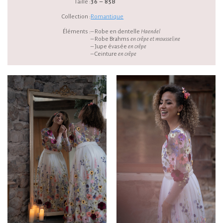
Taille :
36 – 85B
Collection :
Romantique
Éléments :
– Robe en dentelle
Haendel
– Robe Brahms
en crêpe et mousseline
– Jupe évasée
en crêpe
– Ceinture
en crêpe