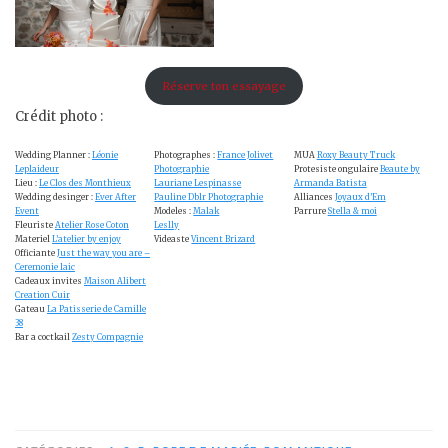
Réserve ton essayage
Crédit photo :
Wedding Planner :
Léonie
Photographes :
France Jolivet
MUA
Roxy Beauty Truck
Leplaideur
Photographie
Protesiste ongulaire
Beaute by
Lieu :
Le Clos des Monthieux
Lauriane Lespinasse
Armanda Batista
Wedding desinger :
Ever After
Pauline Dblr Photographie
Alliances
Joyaux d’Em
Event
Modeles :
Malak
Parrure
Stella & moi
Fleuriste
Atelier Rose Coton
Leslly
Materiel
L’atelier by enjoy
Videaste
Vincent Brizard
Officiante
Just the way you are –
Ceremonie laic
Cadeaux invites
Maison Alibert
Creation Cuir
Gateau
La Patisserie de Camille
38
Bar a coctkail
Zesty Compagnie