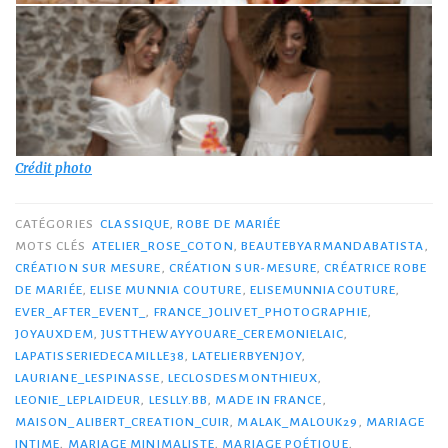
Crédit photo
CATÉGORIES
CLASSIQUE
,
ROBE DE MARIÉE
MOTS CLÉS
ATELIER_ROSE_COTON
,
BEAUTEBYARMANDABATISTA
,
CRÉATION SUR MESURE
,
CRÉATION SUR-MESURE
,
CRÉATRICE ROBE
DE MARIÉE
,
ELISE MUNNIA COUTURE
,
ELISEMUNNIACOUTURE
,
EVER_AFTER_EVENT_
,
FRANCE_JOLIVET_PHOTOGRAPHIE
,
JOYAUXDEM
,
JUSTTHEWAYYOUARE_CEREMONIELAIC
,
LAPATISSERIEDECAMILLE38
,
LATELIERBYENJOY
,
LAURIANE_LESPINASSE
,
LECLOSDESMONTHIEUX
,
LEONIE_LEPLAIDEUR
,
LESLLY.BB
,
MADE IN FRANCE
,
MAISON_ALIBERT_CREATION_CUIR
,
MALAK_MALOUK29
,
MARIAGE
INTIME
,
MARIAGE MINIMALISTE
,
MARIAGE POÉTIQUE
,