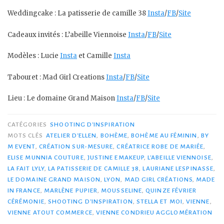
Weddingcake : La patisserie de camille 38
Insta
/
FB
/
Site
Cadeaux invités : L’abeille Viennoise
Insta
/
FB
/
Site
Modèles : Lucie
Insta
et Camille
Insta
Tabouret : Mad Girl Creations
Insta
/
FB
/
Site
Lieu : Le domaine Grand Maison
Insta
/
FB
/
Site
CATÉGORIES
SHOOTING D'INSPIRATION
MOTS CLÉS
ATELIER D'ELLEN
,
BOHÈME
,
BOHÈME AU FÉMININ
,
BY
M EVENT
,
CRÉATION SUR-MESURE
,
CRÉATRICE ROBE DE MARIÉE
,
ELISE MUNNIA COUTURE
,
JUSTINE EMAKEUP
,
L'ABEILLE VIENNOISE
,
LA FAIT LYLY
,
LA PATISSERIE DE CAMILLE 38
,
LAURIANE LESPINASSE
,
LE DOMAINE GRAND MAISON
,
LYON
,
MAD GIRL CRÉATIONS
,
MADE
IN FRANCE
,
MARLÈNE PUPIER
,
MOUSSELINE
,
QUINZE FÉVRIER
CÉRÉMONIE
,
SHOOTING D'INSPIRATION
,
STELLA ET MOI
,
VIENNE
,
VIENNE ATOUT COMMERCE
,
VIENNE CONDRIEU AGGLOMÉRATION