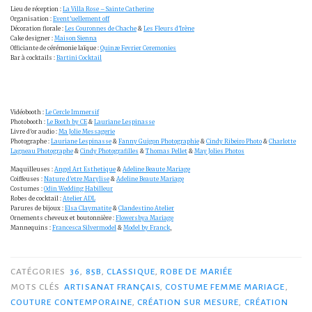
Lieu de réception :
La Villa Rose – Sainte Catherine
Organisation :
Event’uellement off
Décoration florale :
Les Couronnes de Chache
&
Les Fleurs d’Irène
Cake designer :
Maison Sienna
Officiante de cérémonie laïque :
Quinze Fevrier Ceremonies
Bar à cocktails :
Bartini Cocktail
Vidéobooth :
Le Cercle Immersif
Photobooth :
Le Booth by CE
&
Lauriane Lespinasse
Livre d’or audio :
Ma Jolie Messagerie
Photographe :
Lauriane Lespinasse
&
Fanny Guigon Photographie
&
Cindy Ribeiro Photo
&
Charlotte
Lagneau Photographe
&
Cindy Photografilles
&
Thomas Pellet
&
May Jolies Photos
Maquilleuses :
Angel Art Esthetique
&
Adeline Beaute Mariage
Coiffeuses :
Nature d’etre Marylise
&
Adeline Beaute Mariage
Costumes :
Odin Wedding Habilleur
Robes de cocktail :
Atelier ADL
Parures de bijoux :
Elsa Claymatite
&
Clandestino Atelier
Ornements cheveux et boutonnière :
Flowersbya Mariage
Mannequins :
Francesca Silvermodel
&
Model by Franck
,
CATÉGORIES
36
,
85B
,
CLASSIQUE
,
ROBE DE MARIÉE
MOTS CLÉS
ARTISANAT FRANÇAIS
,
COSTUME FEMME MARIAGE
,
COUTURE CONTEMPORAINE
,
CRÉATION SUR MESURE
,
CRÉATION