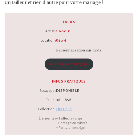
Un tailleur et rien d’autre pour votre mariage !
TARIFS
Achat :
1 600 €
Location :
540 €
Personnalisation sur devis.
Réserve ton essayage
INFOS PRATIQUES
Essayage :
DISPONIBLE
Taille :
36 – 85B
Collection :
Classique
Éléments :
– Tailleur
en crêpe
– Corsage
en mikado
– Pantalon
en crêpe