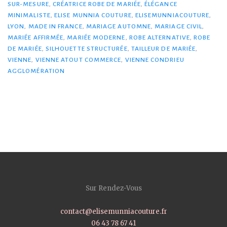
SUR-MESURE
,
CRÉATRICE ROBE DE MARIÉE
,
ÉLÉGANCE
MINIMALISTE
,
ELISE MUNNIA COUTURE
,
ELISEMUNNIACOUTURE
,
LYON
,
MADE IN FRANCE
,
MARIAGE AUTOMNE
,
MARIAGE CIVIL
,
MARIÉE AFFIRMÉE
,
MARIÉE MODERNE
,
ROBE ALTERNATIVE
,
ROBE
DE MARIÉE
,
SILHOUETTE STRUCTURÉE
,
TAILLEUR DE MARIÉE
,
VIENNE
,
VIENNE ATOUT COMMERCE
,
VIENNE CONDRIEU
AGGLOMÉRATION
Sur Rendez-Vous
contact@elisemunniacouture.fr
06 43 78 67 41