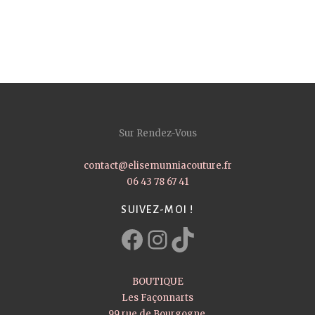
Sur Rendez-Vous
contact@elisemunniacouture.fr
06 43 78 67 41
SUIVEZ-MOI !
Facebook
Instagram
TikTok
BOUTIQUE
Les Façonnarts
99 rue de Bourgogne,