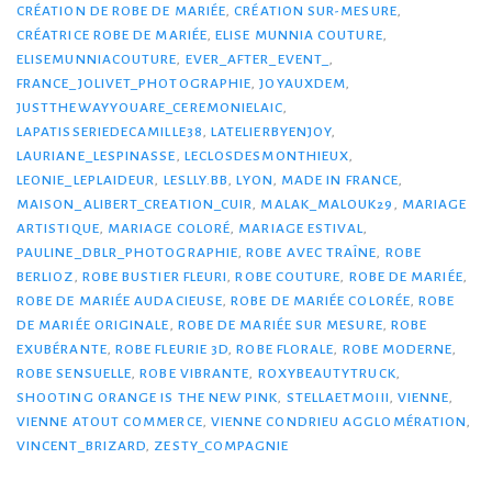
CRÉATION DE ROBE DE MARIÉE
,
CRÉATION SUR-MESURE
,
CRÉATRICE ROBE DE MARIÉE
,
ELISE MUNNIA COUTURE
,
ELISEMUNNIACOUTURE
,
EVER_AFTER_EVENT_
,
FRANCE_JOLIVET_PHOTOGRAPHIE
,
JOYAUXDEM
,
JUSTTHEWAYYOUARE_CEREMONIELAIC
,
LAPATISSERIEDECAMILLE38
,
LATELIERBYENJOY
,
LAURIANE_LESPINASSE
,
LECLOSDESMONTHIEUX
,
LEONIE_LEPLAIDEUR
,
LESLLY.BB
,
LYON
,
MADE IN FRANCE
,
MAISON_ALIBERT_CREATION_CUIR
,
MALAK_MALOUK29
,
MARIAGE
ARTISTIQUE
,
MARIAGE COLORÉ
,
MARIAGE ESTIVAL
,
PAULINE_DBLR_PHOTOGRAPHIE
,
ROBE AVEC TRAÎNE
,
ROBE
BERLIOZ
,
ROBE BUSTIER FLEURI
,
ROBE COUTURE
,
ROBE DE MARIÉE
,
ROBE DE MARIÉE AUDACIEUSE
,
ROBE DE MARIÉE COLORÉE
,
ROBE
DE MARIÉE ORIGINALE
,
ROBE DE MARIÉE SUR MESURE
,
ROBE
EXUBÉRANTE
,
ROBE FLEURIE 3D
,
ROBE FLORALE
,
ROBE MODERNE
,
ROBE SENSUELLE
,
ROBE VIBRANTE
,
ROXYBEAUTYTRUCK
,
SHOOTING ORANGE IS THE NEW PINK
,
STELLAETMOIII
,
VIENNE
,
VIENNE ATOUT COMMERCE
,
VIENNE CONDRIEU AGGLOMÉRATION
,
VINCENT_BRIZARD
,
ZESTY_COMPAGNIE