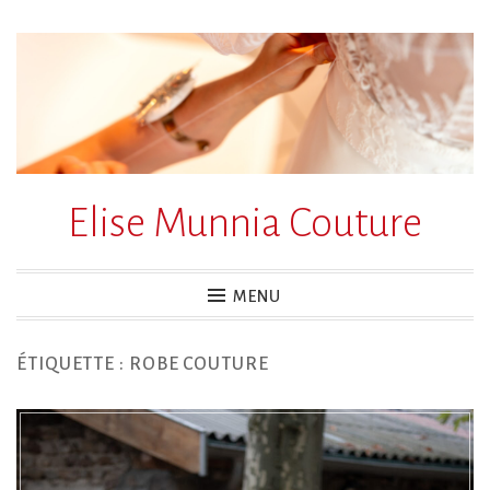
Accéder
au
contenu
principal
Elise Munnia Couture
MENU
ÉTIQUETTE :
ROBE COUTURE