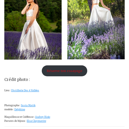
Réserve ton essayage
Crédit photo :
Lieu :
Distillerie Des 4 Vallées
Photographe :
Insta Matik
modele :
Delphine
Maquilleuse et Coiffeuse :
Audrey Rizio
Parures de bijoux :
Elsa Claymatite