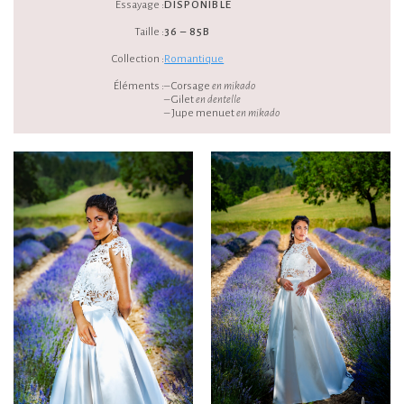
Essayage :
DISPONIBLE
Taille :
36 – 85B
Collection :
Romantique
Éléments :
– Corsage
en mikado
– Gilet
en dentelle
– Jupe menuet
en mikado