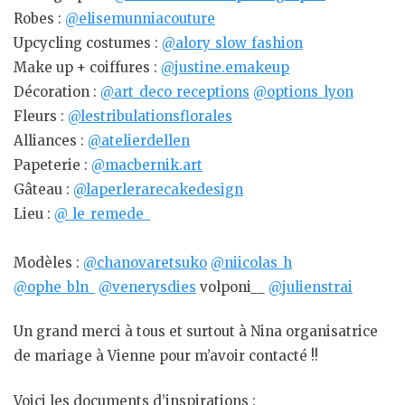
Robes :
@elisemunniacouture
Upcycling costumes :
@alory_slow_fashion
Make up + coiffures :
@justine.emakeup
Décoration :
@art_deco_receptions
@options_lyon
Fleurs :
@lestribulationsflorales
Alliances :
@atelierdellen
Papeterie :
@macbernik.art
Gâteau :
@laperlerarecakedesign
Lieu :
@_le_remede_
Modèles :
@chanovaretsuko
@niicolas_h
@ophe_bln_
@venerysdies
volponi__
@julienstrai
Un grand merci à tous et surtout à Nina organisatrice
de mariage à Vienne pour m’avoir contacté !!
Voici les documents d’inspirations :