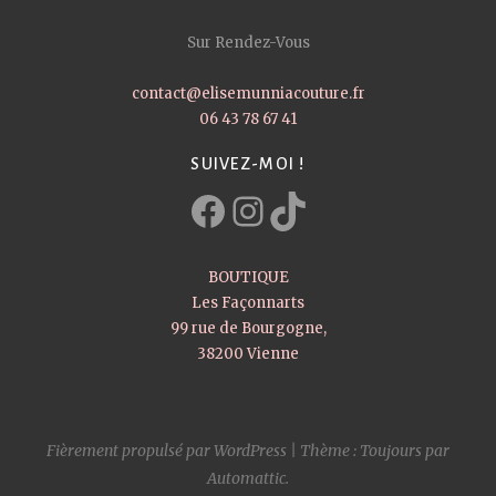
Sur Rendez-Vous
contact@elisemunniacouture.fr
06 43 78 67 41
SUIVEZ-MOI !
Facebook
Instagram
TikTok
BOUTIQUE
Les Façonnarts
99 rue de Bourgogne,
38200 Vienne
Fièrement propulsé par WordPress
|
Thème : Toujours par
Automattic
.