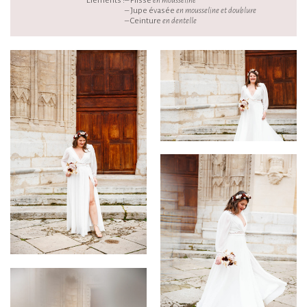
Éléments :
– Plissé
en mousseline
– Jupe évasée
en mousseline et doublure
– Ceinture
en dentelle