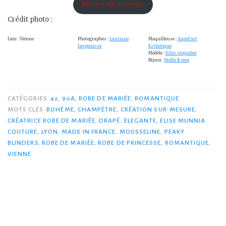
Réserve ton essayage
Crédit photo :
Lieu : Vienne
Photographes :
Lauriane
Maquilleuse :
Angel’art
Lespinasse
Esthetique
Modèle :
Eclat singulier
Bijoux :
Stella & moi
CATÉGORIES
42
,
90A
,
ROBE DE MARIÉE
,
ROMANTIQUE
MOTS CLÉS
BOHÈME
,
CHAMPÊTRE
,
CRÉATION SUR-MESURE
,
CRÉATRICE ROBE DE MARIÉE
,
DRAPÉ
,
ELEGANTE
,
ELISE MUNNIA
COUTURE
,
LYON
,
MADE IN FRANCE
,
MOUSSELINE
,
PEAKY
BLINDERS
,
ROBE DE MARIÉE
,
ROBE DE PRINCESSE
,
ROMANTIQUE
,
VIENNE