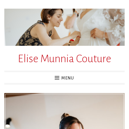
Accéder
au
contenu
principal
Elise Munnia Couture
MENU