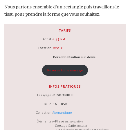
Nous partons ensemble d’un rectangle puis travaillons le
tissu pour prendre la forme que vous souhaitez.
TARIFS
Achat :
2 750 €
Location :
920 €
Personnalisation sur devis.
Réserve ton essayage
INFOS PRATIQUES
Essayage :
DISPONIBLE
Taille :
36 – 85B
Collection :
Romantique
Éléments :
– Plissé
en mousseline
– Corsage Satie
en satin