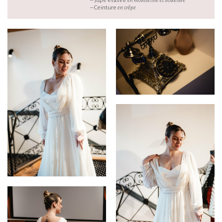
– Jupe évasée
en mousseline et doublure
– Ceinture
en crêpe