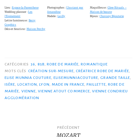
Lieu :
Espace la Parenthese
Photographes :
L’instant par
Maquilleuse :
Glow Rituals –
Wedding planner :
Lm
Amandine
Maison de beaute
l’Evenement
Modele :
Leslly
Bijoux :
Chavany Bijouterie
Lettre lumineuse :
Berry
Graphics
Déco et fleuriste :
Maison Perchy
CATÉGORIES
36
,
85B
,
ROBE DE MARIÉE
,
ROMANTIQUE
MOTS CLÉS
CRÉATION SUR-MESURE
,
CRÉATRICE ROBE DE MARIÉE
,
ELISE MUNNIA COUTURE
,
ELISEMUNNIACOUTURE
,
GRANDE TAILLE
,
ISÈRE
,
LOCATION
,
LYON
,
MADE IN FRANCE
,
PAILLETTE
,
ROBE DE
MARIÉE
,
VIENNE
,
VIENNE ATOUT COMMERCE
,
VIENNE CONDRIEU
AGGLOMÉRATION
Navigation
PRÉCÉDENT
MOZART