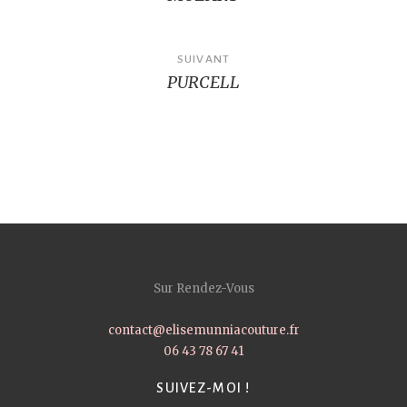
de
l’article
SUIVANT
PURCELL
Sur Rendez-Vous
contact@elisemunniacouture.fr
06 43 78 67 41
SUIVEZ-MOI !