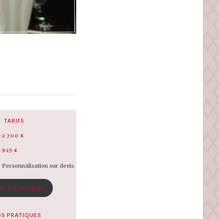
TARIFS
:
2 700 €
:
925 €
Personnalisation sur devis.
ve ton essayage
OS PRATIQUES