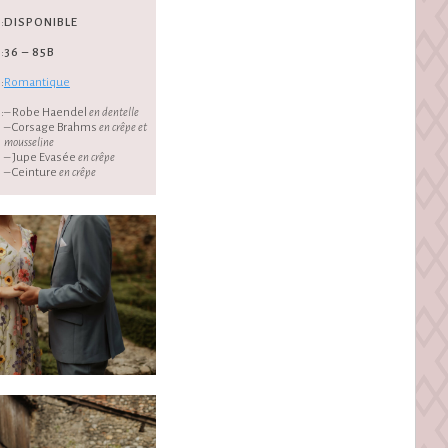
:
DISPONIBLE
:
36 – 85B
:
Romantique
:
– Robe Haendel
en dentelle
– Corsage Brahms
en crêpe et
mousseline
– Jupe Evasée
en crêpe
– Ceinture
en crêpe