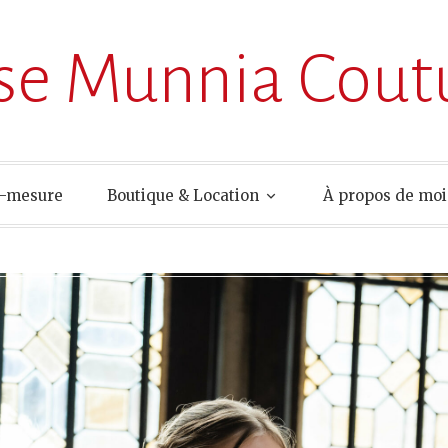
ise Munnia Cout
r-mesure
Boutique & Location
À propos de moi