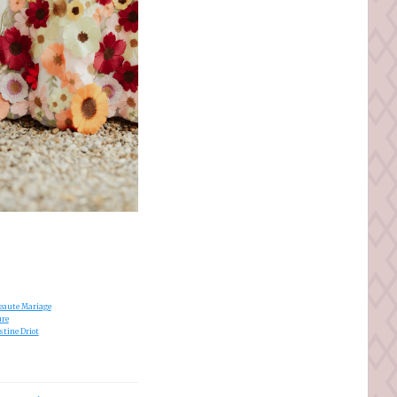
Beaute Mariage
ure
stine Driot