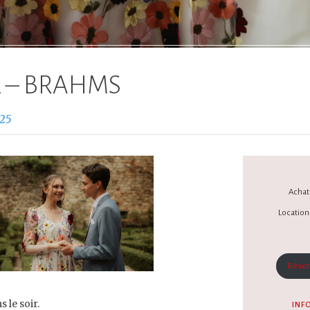
 – BRAHMS
025
Achat 
Location 
Réser
 le soir.
INF