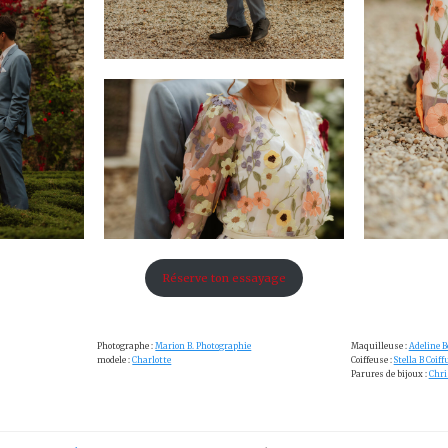
Réserve ton essayage
Photographe :
Marion B. Photographie
Maquilleuse :
Adeline 
modele :
Charlotte
Coiffeuse :
Stella B Coiff
Parures de bijoux :
Chri