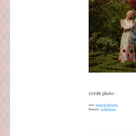
Crédit photo :
Lieu :
Salon de Pérouges
Bouquet :
Le Potoroses